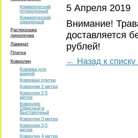
5 Апреля 2019
Коммерческий
гетерогенный
Коммерческий
Внимание! Трав
гомогенный
Распродажа
доставляется бе
линолеума
рублей!
Ламинат
Плитка
← Назад к списку
Ковролин
Коврики для
ванной
Ковровая плитка
Ковролин 2 метра
Ковролин 2,5
метра
Ковролин
Офисный и
Выставочный
Ковролин 3 метра
Ковролин 3,5
метра
Ковролин 4 метра