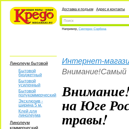
Доставка и подъем
Адрес и контакты
Например,
Синтерос Сорбона
Интернет-магази
Линолеум бытовой
Внимание!Самый 
Бытовой
бюджетный
Бытовой
Внимание!
усиленный
Бытовой
полукоммерческий
на Юге Ро
Эксклюзив -
ширина 5 м.
Клей для
травы!
линолеума
Линолеум
коммерческий