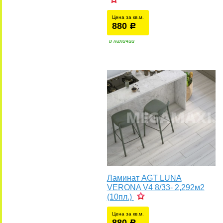
Цена за кв.м.
880
уб.
р
у
в наличии
Ламинат AGT LUNA
VERONA V4 8/33- 2,292м2
(10пл.)
уб
Цена за кв.м.
880
уб.
р