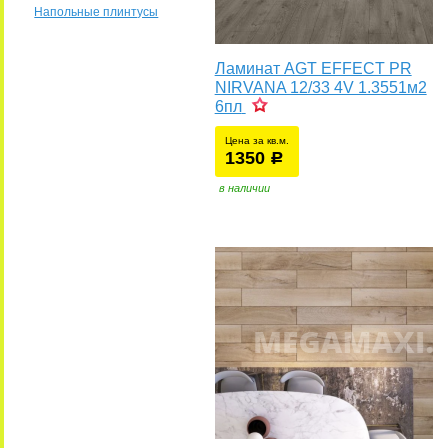
Напольные плинтусы
Ламинат AGT EFFECT PR
NIRVANA 12/33 4V 1.3551м2
6пл
Цена за кв.м.
1350
уб.
р
у
в наличии