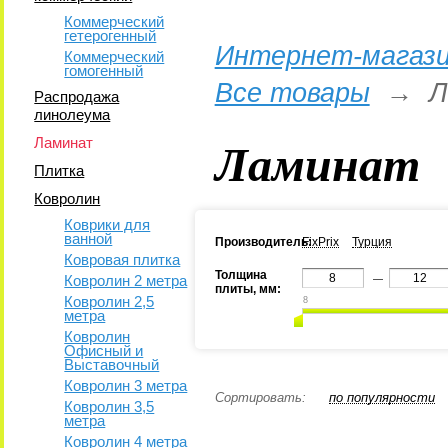
Коммерческий
гетерогенный
Интернет-магази
Коммерческий
гомогенный
Все товары
→
Л
Распродажа
линолеума
Ламинат
Ламинат
Плитка
Ковролин
Коврики для
ванной
Производитель:
FixPrix
Турция
Ковровая плитка
Толщина
Ковролин 2 метра
—
плиты, мм:
Ковролин 2,5
8
метра
Ковролин
Офисный и
Выставочный
Ковролин 3 метра
Сортировать:
по популярности
Ковролин 3,5
метра
Ковролин 4 метра