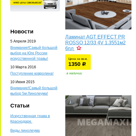
Новости
Ламинат AGT EFFECT PR
5 Апреля 2019
ROSSO 12/33 4V 1.3551м2
Внимание!Самый большой
6пл
выбор на Юге России
искусственной травы!
Цена за кв.м.
1350
уб.
р
10 Марта 2016
Поступление ковролина!
в наличии
10 Июня 2015
Внимание!Самый большой
выбор 5м Линолеума!
Статьи
Искусственная трава в
Краснодаре.
Виды линолеума