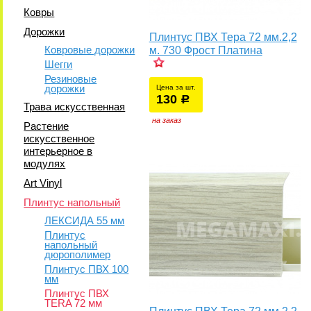
Ковры
Дорожки
Плинтус ПВХ Тера 72 мм.2,2
Ковровые дорожки
м. 730 Фрост Платина
Шегги
Резиновые
у
дорожки
Цена за шт.
130
уб.
р
Трава искусственная
на заказ
Растение
искусственное
интерьерное в
модулях
Art Vinyl
Плинтус напольный
ЛЕКСИДА 55 мм
Плинтус
напольный
дюрополимер
Плинтус ПВХ 100
мм
Плинтус ПВХ
TERA 72 мм