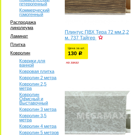
гетерогенный
Коммерческий
гомогенный
Распродажа
линолеума
Плинтус ПВХ Тера 72 мм.2,2
Ламинат
м. 737 Тайгер
Плитка
Цена за шт.
Ковролин
130
уб.
р
у
Коврики для
на заказ
ванной
Ковровая плитка
Ковролин 2 метра
Ковролин 2,5
метра
Ковролин
Офисный и
Выставочный
Ковролин 3 метра
Ковролин 3,5
метра
Ковролин 4 метра
Ковролин 5 метров