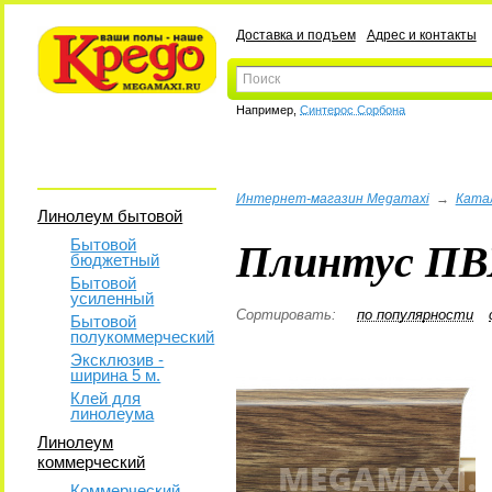
Доставка и подъем
Адрес и контакты
Например,
Синтерос Сорбона
Интернет-магазин Megamaxi
→
Ката
Линолеум бытовой
Плинтус ПВ
Бытовой
бюджетный
Бытовой
усиленный
Сортировать:
по популярности
Бытовой
полукоммерческий
Эксклюзив -
ширина 5 м.
Клей для
линолеума
Линолеум
коммерческий
Коммерческий