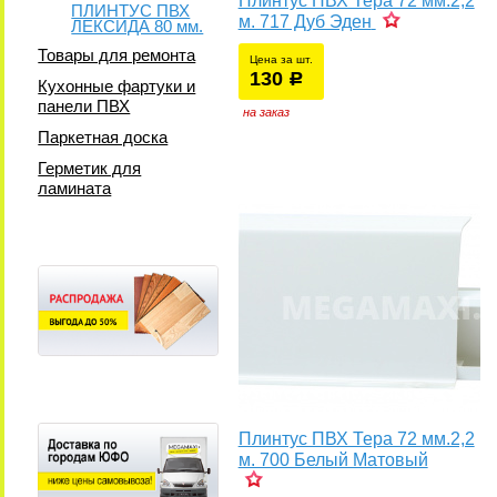
Плинтус ПВХ Тера 72 мм.2,2
ПЛИНТУС ПВХ
м. 717 Дуб Эден
ЛЕКСИДА 80 мм.
Товары для ремонта
Цена за шт.
130
уб.
р
Кухонные фартуки и
у
панели ПВХ
на заказ
Паркетная доска
Герметик для
ламината
Плинтус ПВХ Тера 72 мм.2,2
м. 700 Белый Матовый