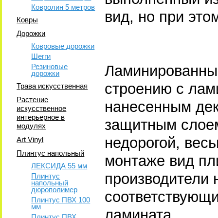
Ковролин 5 метров
вид, но при это
Ковры
Дорожки
Ковровые дорожки
Шегги
Резиновые
Ламинированн
дорожки
строению с лам
Трава искусственная
Растение
нанесенным дек
искусственное
интерьерное в
защитным слоем
модулях
недорогой, вес
Art Vinyl
Плинтус напольный
монтаже вид пл
ЛЕКСИДА 55 мм
производители 
Плинтус
напольный
дюрополимер
соответствующи
Плинтус ПВХ 100
мм
ламината.
Плинтус ПВХ