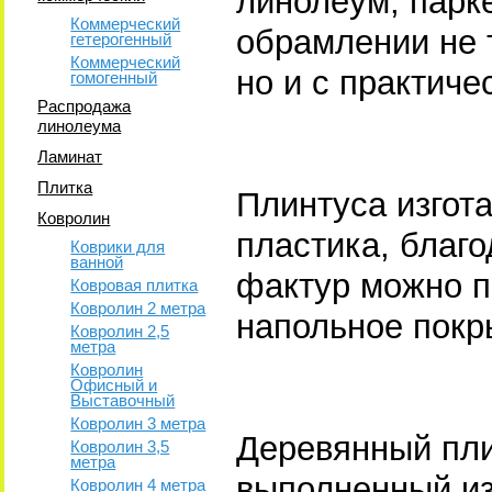
линолеум, парк
Коммерческий
обрамлении не 
гетерогенный
Коммерческий
но и с практиче
гомогенный
Распродажа
линолеума
Ламинат
Плитка
Плинтуса изгот
Ковролин
пластика, благ
Коврики для
ванной
фактур можно п
Ковровая плитка
Ковролин 2 метра
напольное покр
Ковролин 2,5
метра
Ковролин
Офисный и
Выставочный
Ковролин 3 метра
Деревянный пли
Ковролин 3,5
метра
выполненный из
Ковролин 4 метра