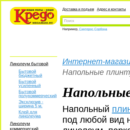
Доставка и подъем
Адрес и контакты
Например,
Синтерос Сорбона
Интернет-магази
Линолеум бытовой
Напольные плинт
Бытовой
бюджетный
Бытовой
Напольны
усиленный
Бытовой
полукоммерческий
Эксклюзив -
ширина 5 м.
Напольный
плин
Клей для
линолеума
под любой вид 
Линолеум
коммерческий