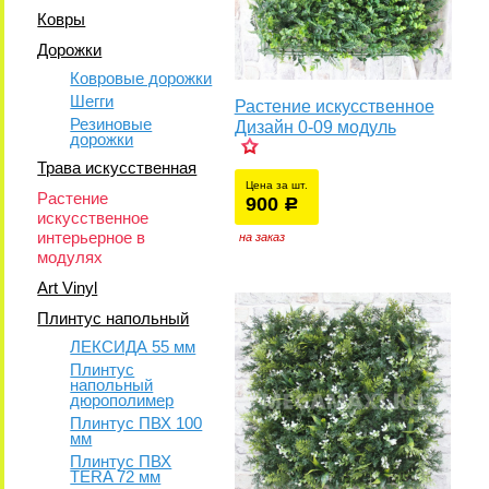
Ковры
Дорожки
Ковровые дорожки
Шегги
Растение искусственное
Резиновые
Дизайн 0-09 модуль
дорожки
Трава искусственная
Цена за шт.
Растение
900
уб.
р
у
искусственное
интерьерное в
на заказ
модулях
Art Vinyl
Плинтус напольный
ЛЕКСИДА 55 мм
Плинтус
напольный
дюрополимер
Плинтус ПВХ 100
мм
Плинтус ПВХ
TERA 72 мм