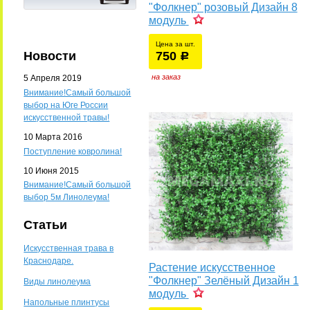
"Фолкнер" розовый Дизайн 8
модуль
Цена за шт.
Новости
750
уб.
р
у
на заказ
5 Апреля 2019
Внимание!Самый большой
выбор на Юге России
искусственной травы!
10 Марта 2016
Поступление ковролина!
10 Июня 2015
Внимание!Самый большой
выбор 5м Линолеума!
Статьи
Искусственная трава в
Краснодаре.
Растение искусственное
"Фолкнер" Зелёный Дизайн 1
Виды линолеума
модуль
Напольные плинтусы