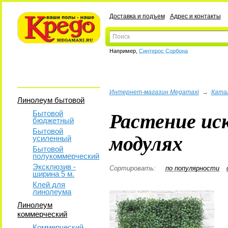
Доставка и подъем
Адрес и контакты
Например,
Синтерос Сорбона
Интернет-магазин Megamaxi
→
Ката
Линолеум бытовой
Растение ис
Бытовой
бюджетный
Бытовой
модулях
усиленный
Бытовой
полукоммерческий
Эксклюзив -
Сортировать:
по популярности
ширина 5 м.
Клей для
линолеума
Линолеум
коммерческий
Коммерческий