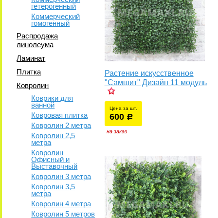
гетерогенный
Коммерческий
гомогенный
Распродажа
линолеума
Ламинат
Плитка
Растение искусственное
"Самшит" Дизайн 11 модуль
Ковролин
Коврики для
ванной
Цена за шт.
Ковровая плитка
600
уб.
р
у
Ковролин 2 метра
на заказ
Ковролин 2,5
метра
Ковролин
Офисный и
Выставочный
Ковролин 3 метра
Ковролин 3,5
метра
Ковролин 4 метра
Ковролин 5 метров