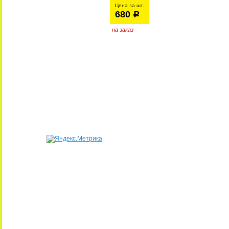
Цена за шт.
680
уб.
р
на заказ