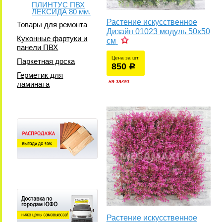
ПЛИНТУС ПВХ
ЛЕКСИДА 80 мм.
Растение искусственное
Товары для ремонта
Дизайн 01023 модуль 50х50
Кухонные фартуки и
см
панели ПВХ
Цена за шт.
Паркетная доска
850
уб.
р
у
Герметик для
на заказ
ламината
Растение искусственное