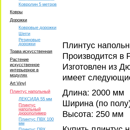
Ковролин 5 метров
Ковры
Дорожки
Ковровые дорожки
Шегги
Резиновые
Плинтус напольн
дорожки
Трава искусственная
Производится в Р
Растение
Изготовлен из Д
искусственное
интерьерное в
модулях
имеет следующие
Art Vinyl
Длина: 2000 мм
Плинтус напольный
ЛЕКСИДА 55 мм
Ширина (по полу)
Плинтус
напольный
Высота: 250 мм
дюрополимер
Плинтус ПВХ 100
мм
Купить плинтус 
Плинтус ПВХ