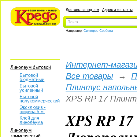
Доставка и подъем
Адрес и контакты
Например,
Синтерос Сорбона
Интернет-магази
Линолеум бытовой
Все товары
→
П
Бытовой
бюджетный
Плинтус напольн
Бытовой
усиленный
Бытовой
XPS RP 17 Плинт
полукоммерческий
Эксклюзив -
ширина 5 м.
XPS RP 17
Клей для
линолеума
Дюрополи
Линолеум
коммерческий