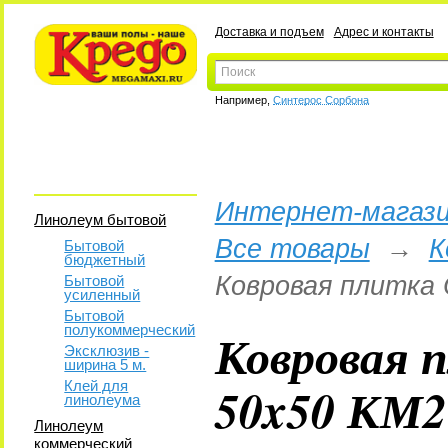
Доставка и подъем
Адрес и контакты
Например,
Синтерос Сорбона
Интернет-магази
Линолеум бытовой
Все товары
→
К
Бытовой
бюджетный
Ковровая плитка
Бытовой
усиленный
Бытовой
полукоммерческий
Ковровая 
Эксклюзив -
ширина 5 м.
50x50 КМ2
Клей для
линолеума
Линолеум
коммерческий