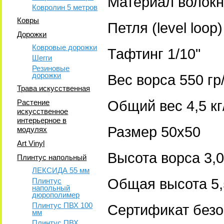
Материал волок
Ковролин 5 метров
Ковры
Петля (level loop
Дорожки
Ковровые дорожки
Тафтинг 1/10"
Шегги
Резиновые
дорожки
Вес ворса 550 гр
Трава искусственная
Растение
Общий вес 4,5 кг
искусственное
интерьерное в
Размер 50х50
модулях
Art Vinyl
Высота ворса 3
Плинтус напольный
ЛЕКСИДА 55 мм
Общая высота 5
Плинтус
напольный
дюрополимер
Плинтус ПВХ 100
Сертификат безо
мм
Плинтус ПВХ