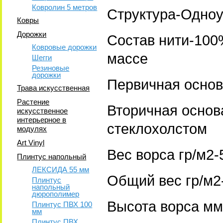
Ковролин 5 метров
Структура-Одноу
Ковры
Дорожки
Состав нити-100
Ковровые дорожки
массе
Шегги
Резиновые
дорожки
Первичная основ
Трава искусственная
Растение
Вторичная основ
искусственное
интерьерное в
стеклохолстом
модулях
Art Vinyl
Вес ворса гр/м2-
Плинтус напольный
ЛЕКСИДА 55 мм
Общий вес гр/м2
Плинтус
напольный
дюрополимер
Высота ворса мм
Плинтус ПВХ 100
мм
Плинтус ПВХ