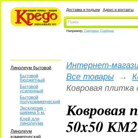
Доставка и подъем
Адрес и контакты
Например,
Синтерос Сорбона
Интернет-магази
Линолеум бытовой
Все товары
→
К
Бытовой
бюджетный
Ковровая плитка 
Бытовой
усиленный
Бытовой
полукоммерческий
Ковровая 
Эксклюзив -
ширина 5 м.
50x50 КМ2
Клей для
линолеума
Линолеум
коммерческий