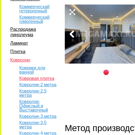
Коммерческий
гетерогенный
Коммерческий
гомогенный
Распродажа
линолеума
Ламинат
Плитка
Ковролин
Коврики для
ванной
Ковровая плитка
Ковролин 2 метра
Ковролин 2,5
метра
Ковролин
Офисный и
Выставочный
Ковролин 3 метра
Ковролин 3,5
Метод производс
метра
Ковролин 4 метра