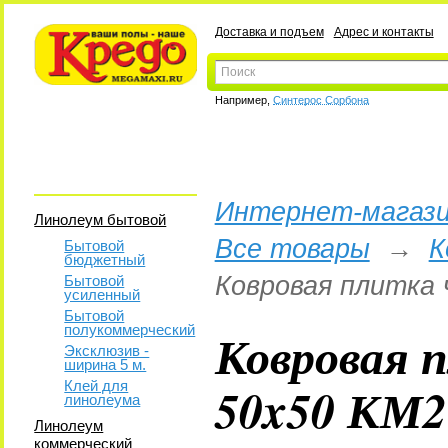
Доставка и подъем
Адрес и контакты
Например,
Синтерос Сорбона
Интернет-магази
Линолеум бытовой
Все товары
→
К
Бытовой
бюджетный
Ковровая плитка 
Бытовой
усиленный
Бытовой
полукоммерческий
Ковровая 
Эксклюзив -
ширина 5 м.
50x50 КМ2
Клей для
линолеума
Линолеум
коммерческий