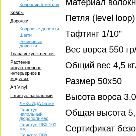
Материал волок
Ковролин 5 метров
Ковры
Петля (level loop
Дорожки
Ковровые дорожки
Тафтинг 1/10"
Шегги
Резиновые
дорожки
Вес ворса 550 гр
Трава искусственная
Растение
Общий вес 4,5 кг
искусственное
интерьерное в
модулях
Размер 50х50
Art Vinyl
Высота ворса 3
Плинтус напольный
ЛЕКСИДА 55 мм
Плинтус
Общая высота 5
напольный
дюрополимер
Плинтус ПВХ 100
Сертификат безо
мм
Плинтус ПВХ