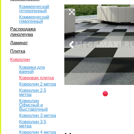
Коммерческий
гетерогенный
Коммерческий
гомогенный
Распродажа
линолеума
Ламинат
Плитка
Ковролин
Коврики для
ванной
Ковровая плитка
Ковролин 2 метра
Ковролин 2,5
метра
Ковролин
Офисный и
Выставочный
Ковролин 3 метра
Ковролин 3,5
метра
Ковролин 4 метра