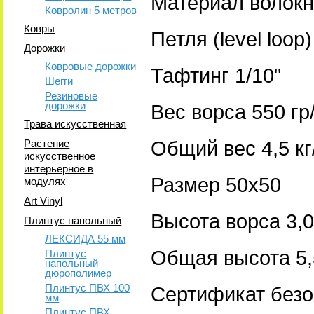
Материал волок
Ковролин 5 метров
Ковры
Петля (level loop
Дорожки
Ковровые дорожки
Тафтинг 1/10"
Шегги
Резиновые
дорожки
Вес ворса 550 гр
Трава искусственная
Растение
Общий вес 4,5 кг
искусственное
интерьерное в
Размер 50х50
модулях
Art Vinyl
Высота ворса 3
Плинтус напольный
ЛЕКСИДА 55 мм
Общая высота 5
Плинтус
напольный
дюрополимер
Плинтус ПВХ 100
Сертификат безо
мм
Плинтус ПВХ