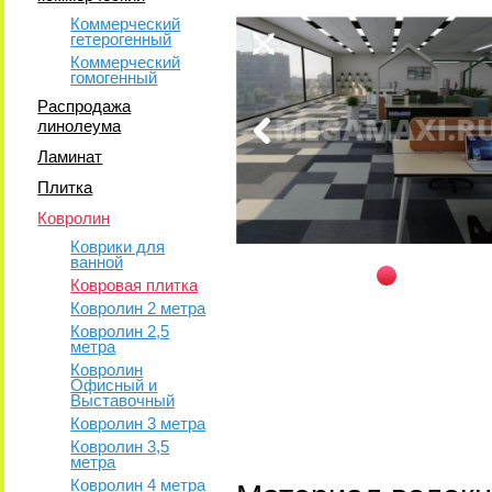
Коммерческий
гетерогенный
Коммерческий
гомогенный
Распродажа
линолеума
Ламинат
Плитка
Ковролин
Коврики для
ванной
Ковровая плитка
Ковролин 2 метра
Ковролин 2,5
метра
Ковролин
Офисный и
Выставочный
Ковролин 3 метра
Ковролин 3,5
метра
Ковролин 4 метра