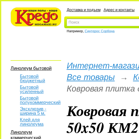
Доставка и подъем
Адрес и контакты
Например,
Синтерос Сорбона
Интернет-магази
Линолеум бытовой
Все товары
→
К
Бытовой
бюджетный
Ковровая плитка 
Бытовой
усиленный
Бытовой
полукоммерческий
Ковровая 
Эксклюзив -
ширина 5 м.
50x50 КМ2
Клей для
линолеума
Линолеум
коммерческий