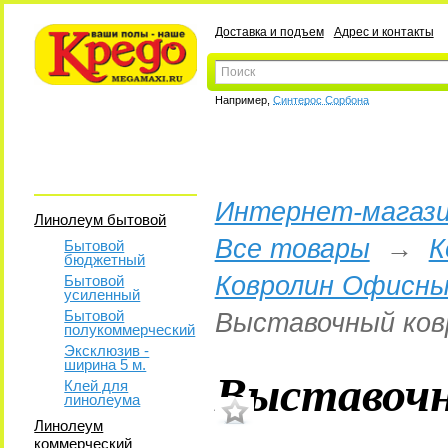
Доставка и подъем
Адрес и контакты
Например,
Синтерос Сорбона
Интернет-магази
Линолеум бытовой
Все товары
→
К
Бытовой
бюджетный
Ковролин Офисны
Бытовой
усиленный
Бытовой
Выставочный ков
полукоммерческий
Эксклюзив -
ширина 5 м.
Выставочн
Клей для
линолеума
Линолеум
коммерческий