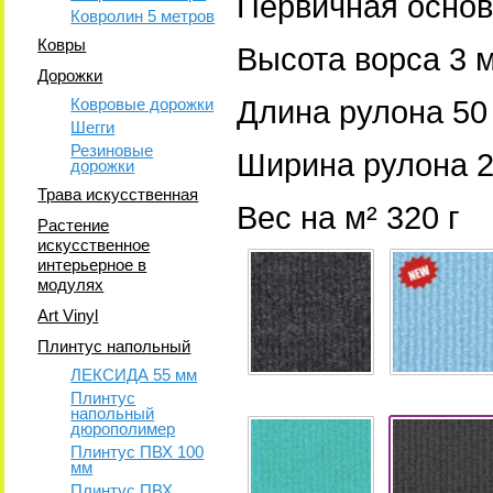
Первичная осно
Ковролин 5 метров
Ковры
Высота ворса 3 
Дорожки
Ковровые дорожки
Длина рулона 50
Шегги
Резиновые
Ширина рулона 2
дорожки
Трава искусственная
Вес на м² 320 г
Растение
искусственное
интерьерное в
модулях
Art Vinyl
Плинтус напольный
ЛЕКСИДА 55 мм
Плинтус
напольный
дюрополимер
Плинтус ПВХ 100
мм
Плинтус ПВХ