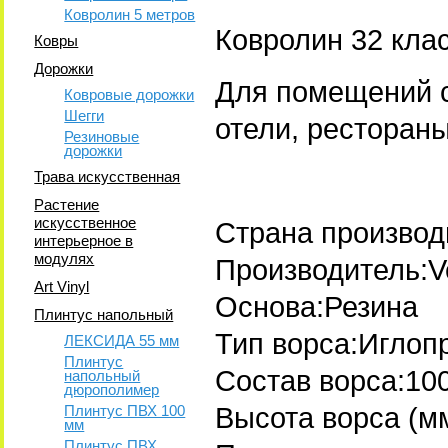
Ковролин 5 метров
Ковролин 32 клас
Ковры
Дорожки
Для помещений с
Ковровые дорожки
Шегги
отели, рестораны
Резиновые
дорожки
Трава искусственная
Растение
искусственное
Страна произво
интерьерное в
модулях
Производитель:V
Art Vinyl
Основа:Резина
Плинтус напольный
Тип ворса:Иглоп
ЛЕКСИДА 55 мм
Плинтус
Состав ворса:10
напольный
дюрополимер
Плинтус ПВХ 100
Высота ворса (мм
мм
Плинтус ПВХ