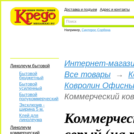
Доставка и подъем
Адрес и контакты
Например,
Синтерос Сорбона
Интернет-магази
Линолеум бытовой
Все товары
→
К
Бытовой
бюджетный
Ковролин Офисны
Бытовой
усиленный
Бытовой
Коммерческий ков
полукоммерческий
Эксклюзив -
ширина 5 м.
Коммерчес
Клей для
линолеума
серый (на 
Линолеум
коммерческий