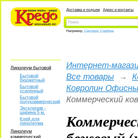
Доставка и подъем
Адрес и контакты
Например,
Синтерос Сорбона
Интернет-магази
Линолеум бытовой
Все товары
→
К
Бытовой
бюджетный
Ковролин Офисны
Бытовой
усиленный
Бытовой
Коммерческий ков
полукоммерческий
Эксклюзив -
ширина 5 м.
Коммерчес
Клей для
линолеума
бежевый (н
Линолеум
коммерческий