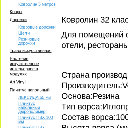
Ковролин 5 метров
Ковры
Ковролин 32 клас
Дорожки
Ковровые дорожки
Для помещений с
Шегги
Резиновые
дорожки
отели, рестораны
Трава искусственная
Растение
искусственное
интерьерное в
Страна произво
модулях
Art Vinyl
Производитель:V
Плинтус напольный
Основа:Резина
ЛЕКСИДА 55 мм
Плинтус
Тип ворса:Иглоп
напольный
дюрополимер
Состав ворса:10
Плинтус ПВХ 100
мм
Высота ворса (мм
Плинтус ПВХ