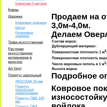
Ковролин 5 метров
Ковры
Продаем на о
Дорожки
Ковровые дорожки
3,0м-4,0м.
Шегги
Делаем Овер
Резиновые
дорожки
Состав ворса:
Трава искусственная
Дублирующий материал:
Растение
2
Поверхностная плотность 1 м
искусственное
интерьерное в
Поверхностная плотность ворс
модулях
2
Число ворсовых петель в 1 м
Art Vinyl
Высота ворса:
Подробное о
Плинтус напольный
ЛЕКСИДА 55 мм
Ковровое пок
Плинтус
напольный
дюрополимер
износостойку
Плинтус ПВХ 100
мм
войлока.
Плинтус ПВХ