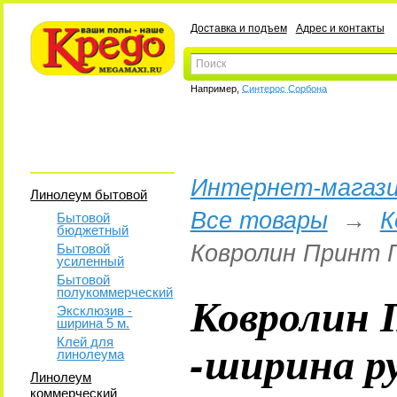
Доставка и подъем
Адрес и контакты
Например,
Синтерос Сорбона
Интернет-магази
Линолеум бытовой
Все товары
→
К
Бытовой
бюджетный
Ковролин Принт П
Бытовой
усиленный
Бытовой
полукоммерческий
Ковролин
Эксклюзив -
ширина 5 м.
-ширина р
Клей для
линолеума
Линолеум
коммерческий