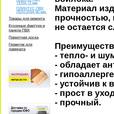
TERA 72 мм
Материал изд
ПЛИНТУС ПВХ
ЛЕКСИДА 80 мм.
прочностью, 
Товары для ремонта
не остается 
Кухонные фартуки и
панели ПВХ
Паркетная доска
Преимуществ
Герметик для
ламината
- тепло- и ш
- обладает а
- гипоаллерг
- устойчив к
- прост в ухо
- прочный.