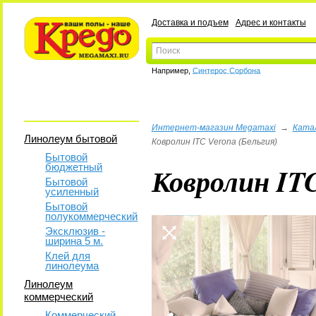
Доставка и подъем
Адрес и контакты
Например,
Синтерос Сорбона
Интернет-магазин Megamaxi
→
Ката
Линолеум бытовой
Ковролин ITC Verona (Бельгия)
Бытовой
бюджетный
Ковролин ITC
Бытовой
усиленный
Бытовой
полукоммерческий
Эксклюзив -
ширина 5 м.
Клей для
линолеума
Линолеум
коммерческий
Коммерческий