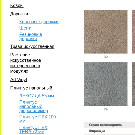
Ковры
Дорожки
Ковровые дорожки
Шегги
Резиновые
дорожки
Трава искусственная
Растение
искусственное
интерьерное в
модулях
Art Vinyl
Плинтус напольный
ЛЕКСИДА 55 мм
Плинтус
напольный
дюрополимер
Плинтус ПВХ 100
мм
Плинтус ПВХ
TERA 72 мм