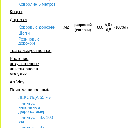
Ковролин 5 метров
Ковры
Дорожки
разрезной
5,0 /
Ковровые дорожки
КМ2
800
-
100%P
(саксони)
6,5
Шегги
Резиновые
дорожки
Трава искусственная
Растение
искусственное
интерьерное в
модулях
Art Vinyl
Плинтус напольный
ЛЕКСИДА 55 мм
Плинтус
напольный
дюрополимер
Плинтус ПВХ 100
мм
Плинтус ПВХ