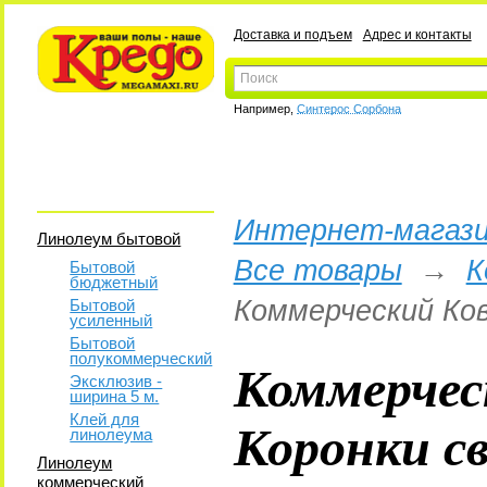
Доставка и подъем
Адрес и контакты
Например,
Синтерос Сорбона
Интернет-магази
Линолеум бытовой
Все товары
→
К
Бытовой
бюджетный
Коммерческий Ков
Бытовой
усиленный
Бытовой
полукоммерческий
Коммерчес
Эксклюзив -
ширина 5 м.
Коронки св
Клей для
линолеума
Линолеум
коммерческий