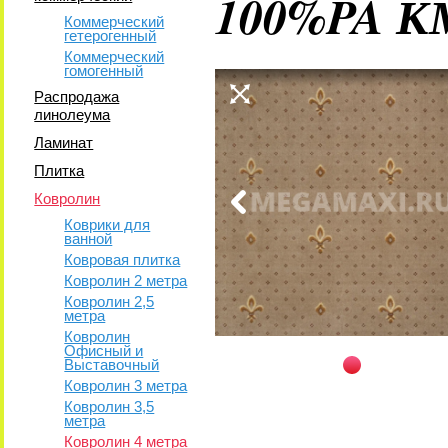
100%PA К
Коммерческий
гетерогенный
Коммерческий
гомогенный
Распродажа
линолеума
Ламинат
Плитка
Ковролин
Коврики для
ванной
Ковровая плитка
Ковролин 2 метра
Ковролин 2,5
метра
Ковролин
Офисный и
Выставочный
Ковролин 3 метра
Ковролин 3,5
метра
Ковролин 4 метра