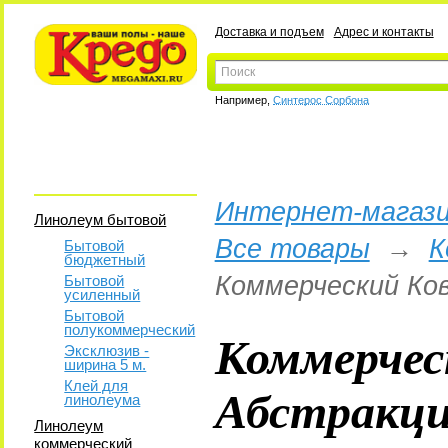
Доставка и подъем
Адрес и контакты
Например,
Синтерос Сорбона
Интернет-магази
Линолеум бытовой
Все товары
→
К
Бытовой
бюджетный
Коммерческий Ков
Бытовой
усиленный
Бытовой
полукоммерческий
Коммерчес
Эксклюзив -
ширина 5 м.
Абстракци
Клей для
линолеума
Линолеум
коммерческий