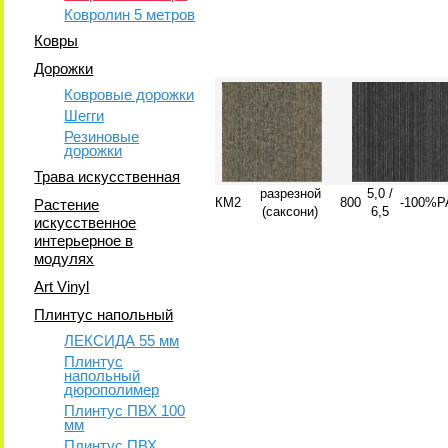
Ковролин 5 метров
Ковры
Дорожки
Ковровые дорожки
Шегги
Резиновые
дорожки
Трава искусственная
разрезной
5,0 /
КМ2
800
-
100%P
Растение
(саксони)
6,5
искусственное
интерьерное в
модулях
Art Vinyl
Плинтус напольный
ЛЕКСИДА 55 мм
Плинтус
напольный
дюрополимер
Плинтус ПВХ 100
мм
Плинтус ПВХ