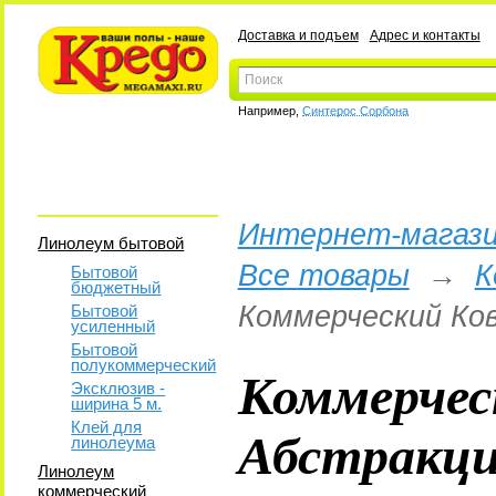
Доставка и подъем
Адрес и контакты
Например,
Синтерос Сорбона
Интернет-магази
Линолеум бытовой
Все товары
→
К
Бытовой
бюджетный
Коммерческий Ков
Бытовой
усиленный
Бытовой
полукоммерческий
Коммерчес
Эксклюзив -
ширина 5 м.
Абстракци
Клей для
линолеума
Линолеум
коммерческий