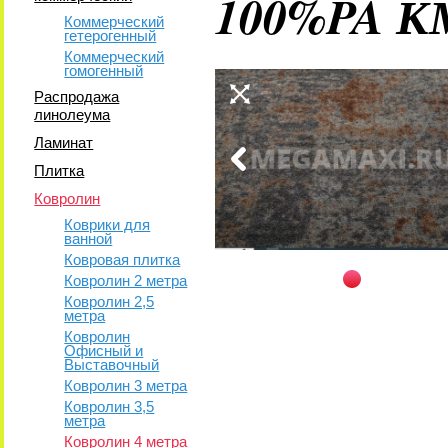
100%PA К
Коммерческий
гетерогенный
Коммерческий
гомогенный
Распродажа
линолеума
Ламинат
Плитка
Ковролин
Коврики для
ванной
Ковровая плитка
Ковролин 2 метра
Ковролин 2,5
метра
Ковролин
Офисный и
Выставочный
Ковролин 3 метра
Ковролин 3,5
метра
Ковролин 4 метра