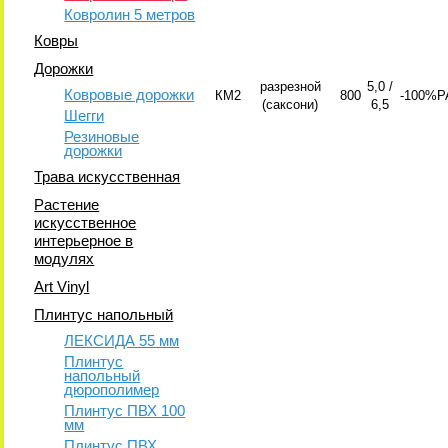
Ковролин 5 метров
Ковры
Дорожки
разрезной
5,0 /
Ковровые дорожки
КМ2
800
-
100%P
(саксони)
6,5
Шегги
Резиновые
дорожки
Трава искусственная
Растение
искусственное
интерьерное в
модулях
Art Vinyl
Плинтус напольный
ЛЕКСИДА 55 мм
Плинтус
напольный
дюрополимер
Плинтус ПВХ 100
мм
Плинтус ПВХ