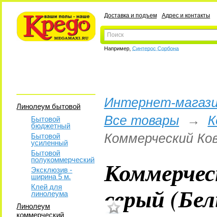
Доставка и подъем
Адрес и контакты
Например,
Синтерос Сорбона
Интернет-магази
Линолеум бытовой
Все товары
→
К
Бытовой
бюджетный
Коммерческий Ков
Бытовой
усиленный
Бытовой
полукоммерческий
Коммерчес
Эксклюзив -
ширина 5 м.
серый (Бе
Клей для
линолеума
Линолеум
коммерческий