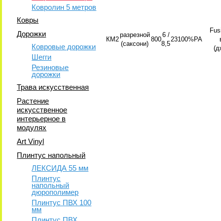
Ковролин 5 метров
Ковры
Fus
Дорожки
разрезной
6 /
КМ2
800
23
100%PA
(саксони)
8,5
Ковровые дорожки
(д
Шегги
Резиновые
дорожки
Трава искусственная
Растение
искусственное
интерьерное в
модулях
Art Vinyl
Плинтус напольный
ЛЕКСИДА 55 мм
Плинтус
напольный
дюрополимер
Плинтус ПВХ 100
мм
Плинтус ПВХ