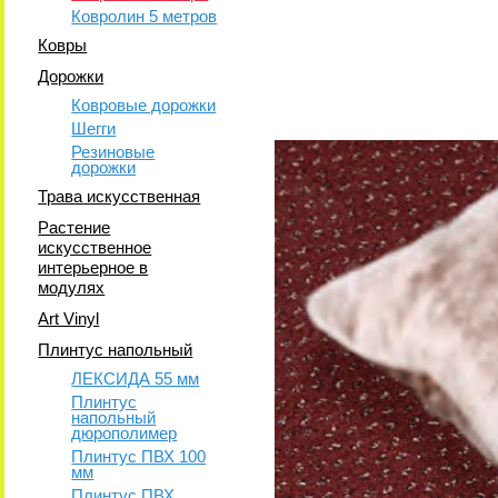
Ковролин 5 метров
Ковры
Дорожки
Ковровые дорожки
Шегги
Резиновые
дорожки
Трава искусственная
Растение
искусственное
интерьерное в
модулях
Art Vinyl
Плинтус напольный
ЛЕКСИДА 55 мм
Плинтус
напольный
дюрополимер
Плинтус ПВХ 100
мм
Плинтус ПВХ