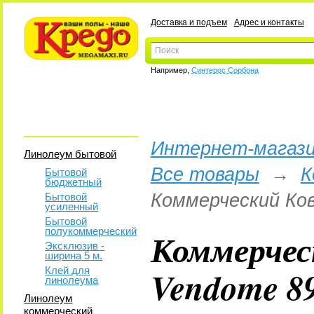
Доставка и подъем
Адрес и контакты
Например,
Синтерос Сорбона
Интернет-магази
Линолеум бытовой
Все товары
→
К
Бытовой
бюджетный
Коммерческий Ков
Бытовой
усиленный
Бытовой
полукоммерческий
Коммерчес
Эксклюзив -
ширина 5 м.
Vendome 8
Клей для
линолеума
Линолеум
коммерческий