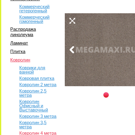
Коммерческий
гетерогенный
Коммерческий
гомогенный
Распродажа
линолеума
Ламинат
Плитка
Ковролин
Коврики для
ванной
Ковровая плитка
Ковролин 2 метра
Ковролин 2,5
метра
Ковролин
Офисный и
Выставочный
Ковролин 3 метра
Ковролин 3,5
метра
Ковролин 4 метра