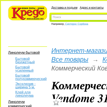
Доставка и подъем
Адрес и контакты
Например,
Синтерос Сорбона
Интернет-магази
Линолеум бытовой
Все товары
→
К
Бытовой
бюджетный
Коммерческий Ков
Бытовой
усиленный
Бытовой
полукоммерческий
Коммерчес
Эксклюзив -
ширина 5 м.
Vendome 3
Клей для
линолеума
Линолеум
коммерческий