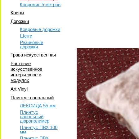
Ковролин 5 метров
Ковры
Дорожки
Ковровые дорожки
Шегги
Резиновые
дорожки
Трава искусственная
Растение
искусственное
интерьерное в
модулях
Art Vinyl
Плинтус напольный
ЛЕКСИДА 55 мм
Плинтус
напольный
дюрополимер
Плинтус ПВХ 100
мм
Плинтус ПВХ