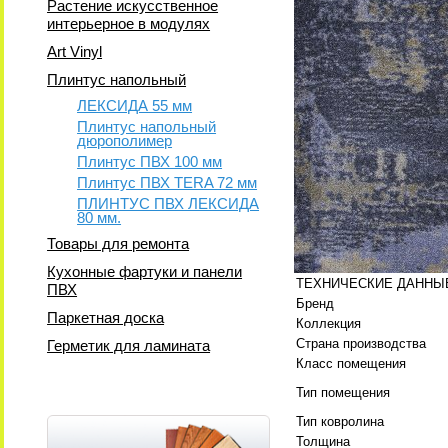
Растение искусственное
интерьерное в модулях
Art Vinyl
Плинтус напольный
ЛЕКСИДА 55 мм
Плинтус напольный
дюрополимер
Плинтус ПВХ 100 мм
Плинтус ПВХ TERA 72 мм
ПЛИНТУС ПВХ ЛЕКСИДА
80 мм.
Товары для ремонта
Кухонные фартуки и панели
ТЕХНИЧЕСКИЕ ДАННЫ
ПВХ
Бренд
Паркетная доска
Коллекция
Страна производства
Герметик для ламината
Класс помещения
Тип помещения
Тип ковролина
Толщина