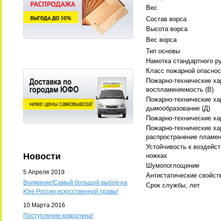
Вес
Состав ворса
Высота ворса
Вес ворса
Тип основы
Намотка стандартного р
Класс пожарной опаснос
Пожарно-технические ха
воспламеняемость (В)
Пожарно-технические ха
дымообразование (Д)
Пожарно-технические хар
Пожарно-технические ха
распространение пламен
Устойчивость к воздейс
Новости
ножках
Шумопоглощение
5 Апреля 2019
Антистатические свойст
Внимание!Самый большой выбор на
Срок службы, лет
Юге России искусственной травы!
10 Марта 2016
Поступление ковролина!