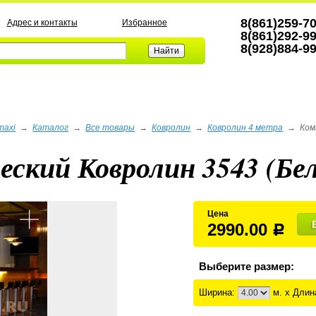
8(861)259-7
Адрес и контакты
Избранное
8(861)292-9
8(928)884-9
а
maxi
→
Каталог
→
Все товары
→
Ковролин
→
Ковролин 4 метра
→
Ком
еский Ковролин 3543 (Бел
Цена
2990.00
Р
Выберите размер:
Ширина:
м. x Длин