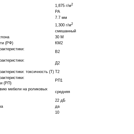
2
1,875 г/м
PA
7.7 мм
2
1,300 г/м
смешанный
улона
30 М
ти (РФ)
КМ2
рактеристики:
В2
рактеристики:
Д2
актеристики: токсичность (Т)
Т2
рактеристики:
РП1
и (РП)
твию мебели на роликовых
средняя
22 дБ
ва
да
10