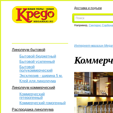
Доставка и подъем
Например,
Синтерос Сорбон
Интернет-магазин Mega
Линолеум бытовой
Коммерч
Бытовой бюджетный
Бытовой усиленный
Бытовой
полукоммерческий
Эксклюзив - ширина 5 м.
Клей для линолеума
Линолеум коммерческий
Коммерческий
гетерогенный
Коммерческий гомогенный
Распродажа линолеума