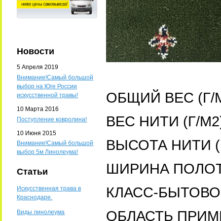
Новости
5 Апреля 2019
Внимание!Самый большой
выбор на Юге России
ОБЩИЙ ВЕС (Г/М
искусственной травы!
10 Марта 2016
ВЕС НИТИ (Г/М2
Поступление ковролина!
10 Июня 2015
ВЫСОТА НИТИ (
Внимание!Самый большой
выбор 5м Линолеума!
ШИРИНА ПОЛОТН
Статьи
КЛАСС-БЫТОВ
Искусственная трава в
Краснодаре.
ОБЛАСТЬ ПРИМ
Виды линолеума