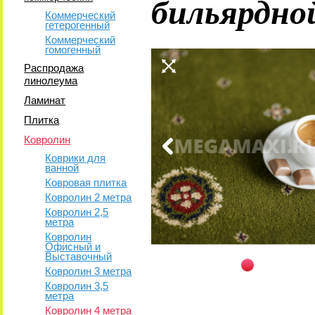
бильярдно
Коммерческий
гетерогенный
Коммерческий
гомогенный
Распродажа
линолеума
Ламинат
Плитка
Ковролин
Коврики для
ванной
Ковровая плитка
Ковролин 2 метра
Ковролин 2,5
метра
Ковролин
Офисный и
Выставочный
Ковролин 3 метра
Ковролин 3,5
метра
Ковролин 4 метра