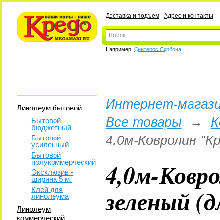
Доставка и подъем
Адрес и контакты
Например,
Синтерос Сорбона
Интернет-магази
Линолеум бытовой
Все товары
→
К
Бытовой
бюджетный
4,0м-Ковролин "К
Бытовой
усиленный
Бытовой
полукоммерческий
4,0м-Ковр
Эксклюзив -
ширина 5 м.
зеленый (д
Клей для
линолеума
Линолеум
коммерческий