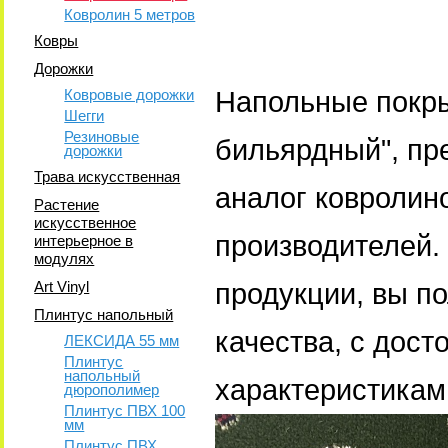
Ковролин 5 метров
Ковры
Дорожки
Ковровые дорожки
Напольные покры
Шегги
Резиновые
бильярдный", пр
дорожки
Трава искусственная
аналог ковролин
Растение
искусственное
производителей.
интерьерное в
модулях
Art Vinyl
продукции, вы п
Плинтус напольный
качества, с дос
ЛЕКСИДА 55 мм
Плинтус
напольный
характеристикам
дюрополимер
Плинтус ПВХ 100
мм
Плинтус ПВХ