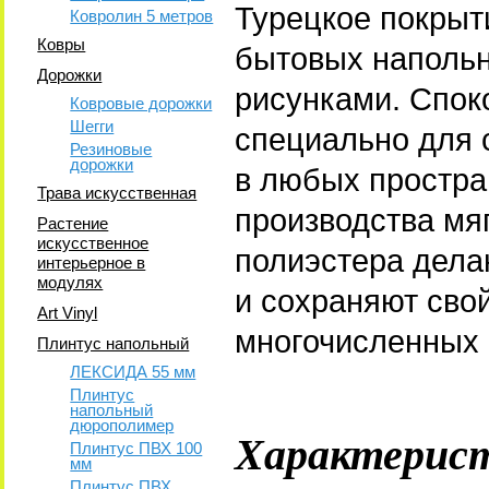
Турецкое покры
Ковролин 5 метров
Ковры
бытовых напольн
Дорожки
рисунками. Спок
Ковровые дорожки
Шегги
специально для 
Резиновые
дорожки
в любых простра
Трава искусственная
производства мя
Растение
искусственное
полиэстера дела
интерьерное в
модулях
и сохраняют сво
Art Vinyl
многочисленных 
Плинтус напольный
ЛЕКСИДА 55 мм
Плинтус
напольный
дюрополимер
Характерис
Плинтус ПВХ 100
мм
Плинтус ПВХ