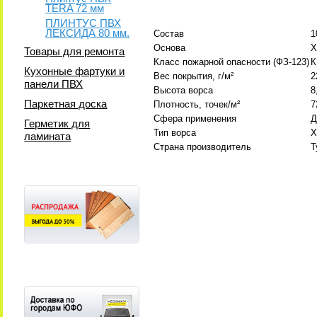
TERA 72 мм
ПЛИНТУС ПВХ
ЛЕКСИДА 80 мм.
Состав
1
Основа
Х
Товары для ремонта
Класс пожарной опасности (ФЗ-123)
К
Кухонные фартуки и
Вес покрытия, г/м²
2
панели ПВХ
Высота ворса
8
Паркетная доска
Плотность, точек/м²
7
Сфера применения
Д
Герметик для
Тип ворса
Х
ламината
Страна производитель
Т