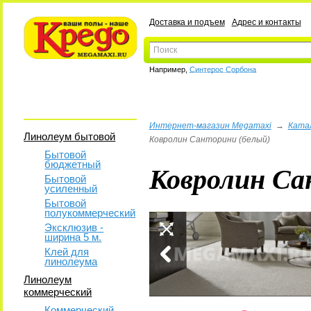
Доставка и подъем
Адрес и контакты
Например,
Синтерос Сорбона
Интернет-магазин Megamaxi
→
Ката
Линолеум бытовой
Ковролин Санторини (белый)
Бытовой
бюджетный
Ковролин Са
Бытовой
усиленный
Бытовой
полукоммерческий
Эксклюзив -
ширина 5 м.
Клей для
линолеума
Линолеум
коммерческий
Коммерческий