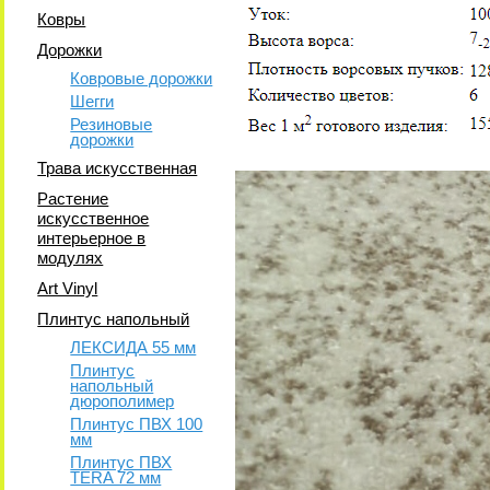
Ковры
Дорожки
Ковровые дорожки
Шегги
Резиновые
дорожки
Трава искусственная
Растение
искусственное
интерьерное в
модулях
Art Vinyl
Плинтус напольный
ЛЕКСИДА 55 мм
Плинтус
напольный
дюрополимер
Плинтус ПВХ 100
мм
Плинтус ПВХ
TERA 72 мм