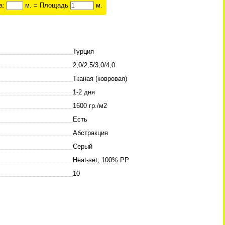
а:
м. = Площадь
м.
Турция
2,0/2,5/3,0/4,0
Тканая (ковровая)
1-2 дня
1600 гр./м2
Есть
Абстракция
Серый
Heat-set, 100% PP
10