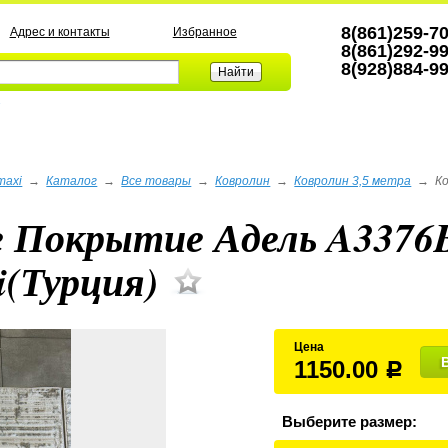
8(861)259-7
Адрес и контакты
Избранное
8(861)292-9
8(928)884-9
а
maxi
→
Каталог
→
Все товары
→
Ковролин
→
Ковролин 3,5 метра
→
К
е Покрытие Адель A337
i(Турция)
Цена
1150.00
Р
Выберите размер: