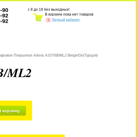
0-90
с 8 до 18 без выходных!
В корзине пока нет товаров
9-92
Личный кабинет
9-92
овровое Покрытие Адель A3376B/ML2 Beige/Gri(Турция)
6B/ML2
В корзину