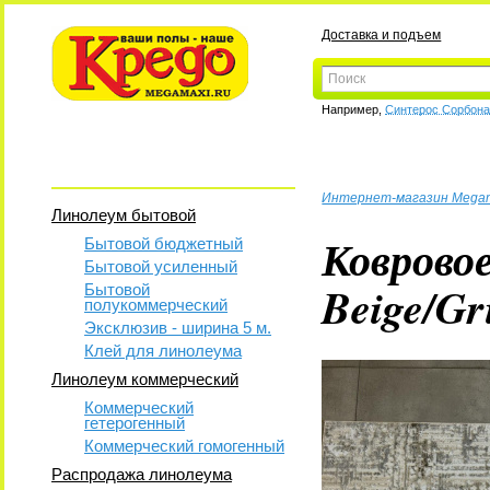
Доставка и подъем
Например,
Синтерос Сорбон
Интернет-магазин Mega
Линолеум бытовой
Коврово
Бытовой бюджетный
Бытовой усиленный
Beige/Gr
Бытовой
полукоммерческий
Эксклюзив - ширина 5 м.
Клей для линолеума
Линолеум коммерческий
Коммерческий
гетерогенный
Коммерческий гомогенный
Распродажа линолеума