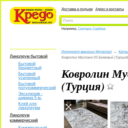
Доставка и подъем
Адрес и контакты
Например,
Синтерос Сорбона
Интернет-магазин Megamaxi
→
Ката
Линолеум бытовой
Ковролин Мустанг 05 Бежевый (Турция)
Бытовой
бюджетный
Ковролин Му
Бытовой
усиленный
(Турция)
Бытовой
полукоммерческий
Эксклюзив -
ширина 5 м.
Клей для
линолеума
Линолеум
коммерческий
Коммерческий