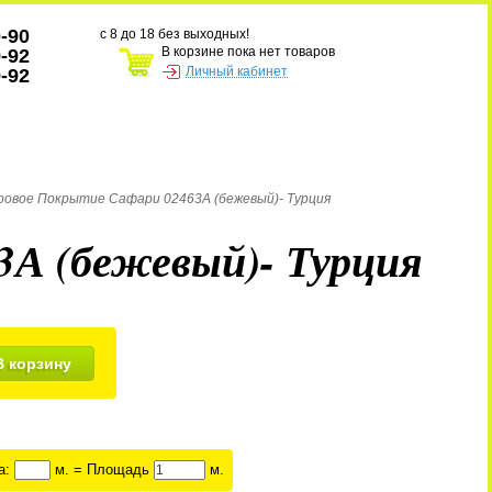
0-90
с 8 до 18 без выходных!
В корзине пока нет товаров
9-92
Личный кабинет
9-92
ровое Покрытие Сафари 02463А (бежевый)- Турция
3А (бежевый)- Турция
В корзину
а:
м. = Площадь
м.