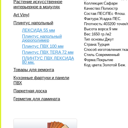
Растение искусственное
Коллекция:Сафари
интерьерное в модулях
Качество:Полиэстр
Состав:ПЕС/ПЕс Флош.
Art Vinyl
Фактура:Усадка ПЕС.
Плинтус напольный
Плотность:403200 точек/
Высота ворса:9 мм
ЛЕКСИДА 55 мм
Вес:1650 гр./м2
Плинтус напольный
Тип основы:Джут
дюрополимер
Страна:Турция
Плинтус ПВХ 100 мм
Способ изготовления:тк
Плинтус ПВХ TERA 72 мм
Стиль:Современный
ПЛИНТУС ПВХ ЛЕКСИДА
Форма:Покрытие
80 мм.
Код цвета:Золотой Беж.
Товары для ремонта
Кухонные фартуки и панели
ПВХ
Паркетная доска
Герметик для ламината