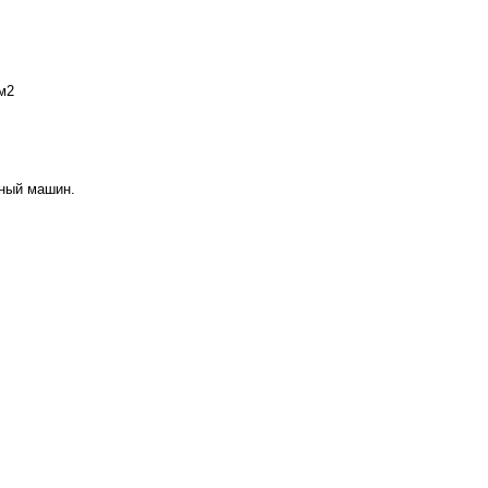
м2
аный машин.