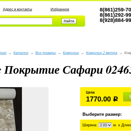
8(861)259-7
Адрес и контакты
Избранное
8(861)292-9
8(928)884-9
а
maxi
→
Каталог
→
Все товары
→
Ковролин
→
Ковролин 2 метра
→
Ков
е Покрытие Сафари 0246
Цена
1770.00
Р
Выберите размер:
Ширина:
м. x Длин