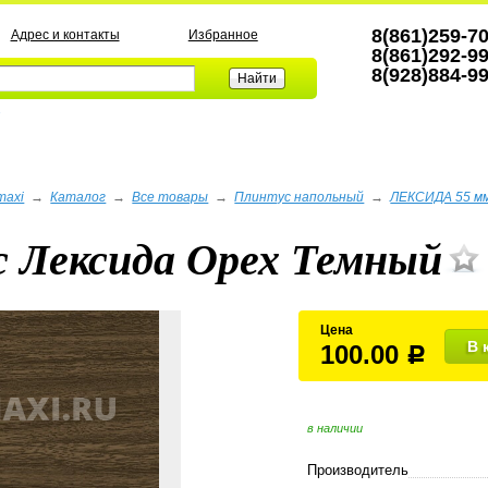
8(861)259-7
Адрес и контакты
Избранное
8(861)292-9
8(928)884-9
а
maxi
→
Каталог
→
Все товары
→
Плинтус напольный
→
ЛЕКСИДА 55 м
 Лексида Орех Темный
Цена
В 
100.00
Р
в наличии
Производитель