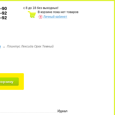
0-90
с 8 до 18 без выходных!
В корзине пока нет товаров
9-92
Личный кабинет
9-92
м
→
Плинтус Лексида Орех Темный
корзину
Идеал