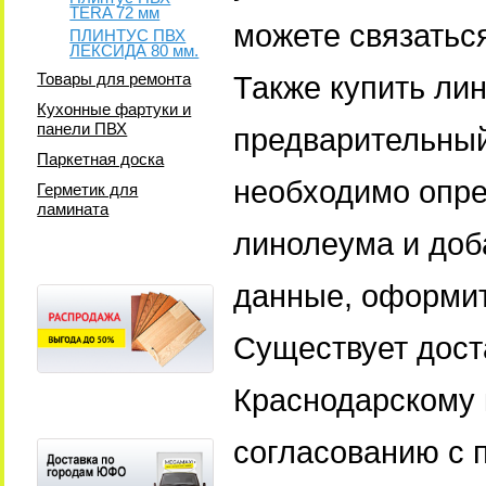
TERA 72 мм
можете связатьс
ПЛИНТУС ПВХ
ЛЕКСИДА 80 мм.
Товары для ремонта
Также купить ли
Кухонные фартуки и
панели ПВХ
предварительный 
Паркетная доска
необходимо опр
Герметик для
ламината
линолеума и доба
данные, оформ
Существует дост
Краснодарскому 
согласованию с п