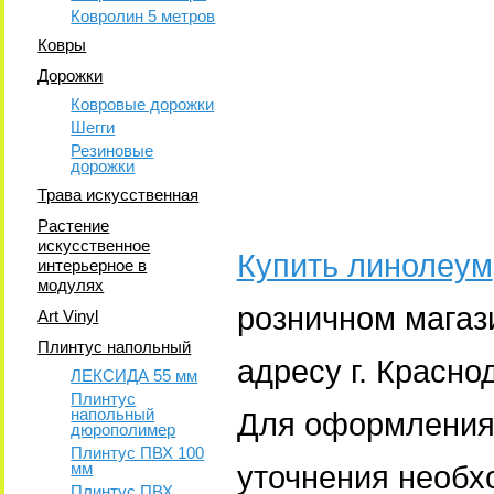
Ковролин 5 метров
Ковры
Дорожки
Ковровые дорожки
Шегги
Резиновые
дорожки
Трава искусственная
Растение
искусственное
Купить линолеум
интерьерное в
модулях
розничном магаз
Art Vinyl
Плинтус напольный
адресу г. Красн
ЛЕКСИДА 55 мм
Плинтус
напольный
Для оформления 
дюрополимер
Плинтус ПВХ 100
мм
уточнения необх
Плинтус ПВХ