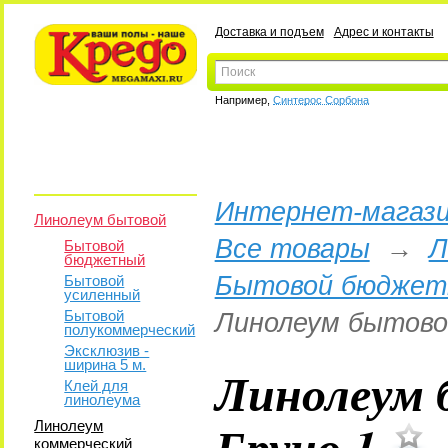
Доставка и подъем
Адрес и контакты
Например,
Синтерос Сорбона
Интернет-магази
Линолеум бытовой
Все товары
→
Л
Бытовой
бюджетный
Бытовой бюджет
Бытовой
усиленный
Бытовой
Линолеум бытово
полукоммерческий
Эксклюзив -
ширина 5 м.
Линолеум 
Клей для
линолеума
Бруно 1
Линолеум
коммерческий