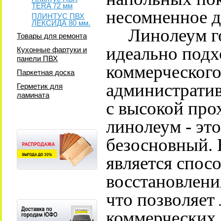
TERA 72 мм
несомненное д
ПЛИНТУС ПВХ
ЛЕКСИДА 80 мм.
Линолеум гом
Товары для ремонта
идеально подх
Кухонные фартуки и
панели ПВХ
коммерческого
Паркетная доска
административ
Герметик для
ламината
с высокой пр
линолеум - эт
безосновный. 
является спос
восстановлени
что позволяет
коммерческих 