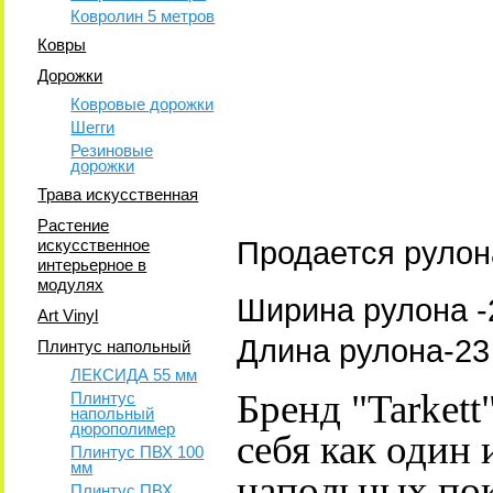
Ковролин 5 метров
Ковры
Дорожки
Ковровые дорожки
Шегги
Резиновые
дорожки
Трава искусственная
Растение
искусственное
Продается рулон
интерьерное в
модулях
Ширина рулона -
Art Vinyl
Длина рулона-23 
Плинтус напольный
ЛЕКСИДА 55 мм
Бренд "Tarkett
Плинтус
напольный
дюрополимер
себя как один
Плинтус ПВХ 100
мм
напольных по
Плинтус ПВХ