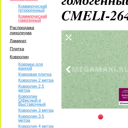
Коммерческий
CMELI-26
гетерогенный
Коммерческий
гомогенный
Распродажа
линолеума
Ламинат
Плитка
Ковролин
Коврики для
ванной
Ковровая плитка
Ковролин 2 метра
Ковролин 2,5
метра
Ковролин
Офисный и
Выставочный
Ковролин 3 метра
Ковролин 3,5
метра
Ковролин 4 метра