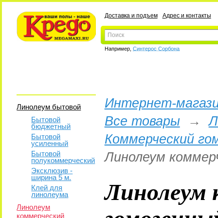
Доставка и подъем
Адрес и контакты
Например,
Синтерос Сорбона
Интернет-магази
Линолеум бытовой
Все товары
→
Л
Бытовой
бюджетный
Коммерческий го
Бытовой
усиленный
Бытовой
Линолеум коммерч
полукоммерческий
Эксклюзив -
ширина 5 м.
Линолеум 
Клей для
линолеума
гомогенны
Линолеум
коммерческий