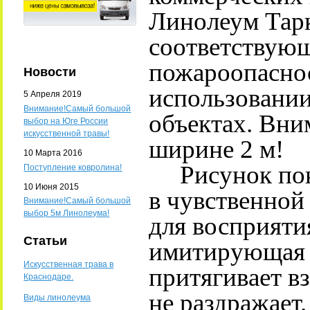
Линолеум Тарк
соответствующ
пожароопаснос
Новости
использовании
5 Апреля 2019
Внимание!Самый большой
объектах. Вни
выбор на Юге России
искусственной травы!
ширине 2 м!
10 Марта 2016
Рисунок пок
Поступление ковролина!
10 Июня 2015
в чувственной
Внимание!Самый большой
выбор 5м Линолеума!
для восприяти
Статьи
имитирующая 
Искусственная трава в
притягивает вз
Краснодаре.
не раздражает
Виды линолеума