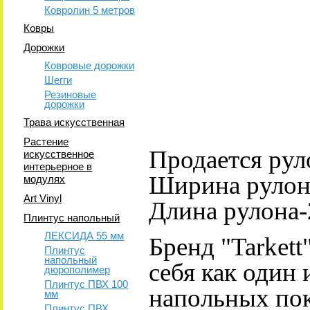
Ковролин 5 метров
Ковры
Дорожки
Ковровые дорожки
Шегги
Резиновые
дорожки
Трава искусственная
Растение
Продается рул
искусственное
интерьерное в
Ширина рулона
модулях
Art Vinyl
Длина рулона-
Плинтус напольный
ЛЕКСИДА 55 мм
Бренд "Tarkett
Плинтус
напольный
себя как один
дюрополимер
Плинтус ПВХ 100
напольных по
мм
Плинтус ПВХ