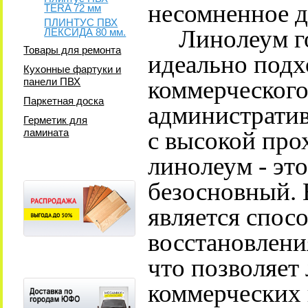
несомненное д
TERA 72 мм
ПЛИНТУС ПВХ
Линолеум гом
ЛЕКСИДА 80 мм.
Товары для ремонта
идеально подх
Кухонные фартуки и
панели ПВХ
коммерческого
Паркетная доска
административ
Герметик для
ламината
с высокой пр
линолеум - эт
безосновный. 
является спос
восстановлени
что позволяет
коммерческих 