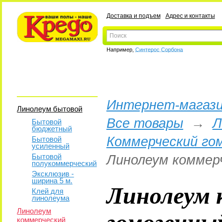
Доставка и подъем
Адрес и контакты
Например,
Синтерос Сорбона
Интернет-магази
Линолеум бытовой
Все товары
→
Л
Бытовой
бюджетный
Коммерческий го
Бытовой
усиленный
Бытовой
Линолеум коммерч
полукоммерческий
Эксклюзив -
ширина 5 м.
Линолеум 
Клей для
линолеума
гомогенны
Линолеум
коммерческий