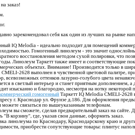
на заказ!
м.
ог.
 давно зарекомендовал себя как один из лучших на рынке н
й IQ Melodia - идеально подходит для помещений коммерч
оходимостью. Гомогенный линолеум - это значит однослойны
кратного восстановления методом сухой полировки, что поз
оды. Линолеум Таркетт также имеет и соответствующие пок
мерческих объектах. Внимание! Производится только в шир
MELI-2628 выполнен в чувственной цветовой палитре, прия
 всевозможных оттенков лазурно-голубого цвета ненавязчив
тся в светлый интерьер и станет приятным дополнением, а 
ядит изысканно и благородно, несмотря на нотку некоторой 
коммерческий гомогенный
Таркетт IQ Melodia CMELI-2628 
ресу г. Краснодар ул. Фрунзе д.186. Для оформления предв
вы можете связаться по вышеуказанным телефонам.
еум вы сможете, сделав предварительный заказ на сайте. 
ь "В корзину", где, указав свои данные, оформить заказ.
а линолеума по Краснодару, Краснодарскому краю и други
одимости, приобрести сопутствующие товары: плинтус наполь