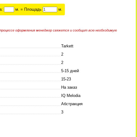
а:
м. = Площадь
м.
 в процессе оформления менеджер свяжется и сообщит всю необходимую
Tarkett
2
2
5-15 дней
15-23
На заказ
IQ Melodia
Абстракция
3