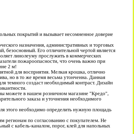
апольных покрытий и вызывает несомненное доверие
еского назначения, административных и торговых
й, безосновный. Его отличительной чертой является
воляет линолеуму прослужить в коммерческих
азатели пожароопасности, что очень важно при
ине 2 м!
тной для восприятия. Мелкая крошка, отлично
а, но в то же время весьма утонченна. Данная
для темного создаст необходимый контраст. Дизайн
пикантности.
вы можете в нашем розничном магазине "Кредо",
арительного заказа и уточнения необходимого
Для этого необходимо определить нужную площадь
м регионам по согласованию с покупателем. Не
ный с кабель-каналом, порог, клей для напольных