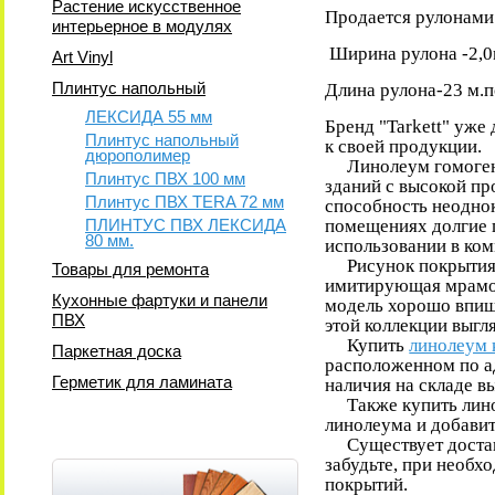
Растение искусственное
Продается рулонами 
интерьерное в модулях
Ширина рулона -2,0
Art Vinyl
Плинтус напольный
Длина рулона-23 м.п
ЛЕКСИДА 55 мм
Бренд "Tarkett" уже
Плинтус напольный
к своей продукции.
дюрополимер
Линолеум гомогенны
Плинтус ПВХ 100 мм
зданий с высокой пр
Плинтус ПВХ TERA 72 мм
способность неодно
ПЛИНТУС ПВХ ЛЕКСИДА
помещениях долгие г
80 мм.
использовании в ком
Рисунок покрытия C
Товары для ремонта
имитирующая мрамор,
Кухонные фартуки и панели
модель хорошо впише
ПВХ
этой коллекции выгл
Купить
линолеум 
Паркетная доска
расположенном по ад
Герметик для ламината
наличия на складе 
Также купить линол
линолеума и добавит
Существует доставк
забудьте, при необх
покрытий.