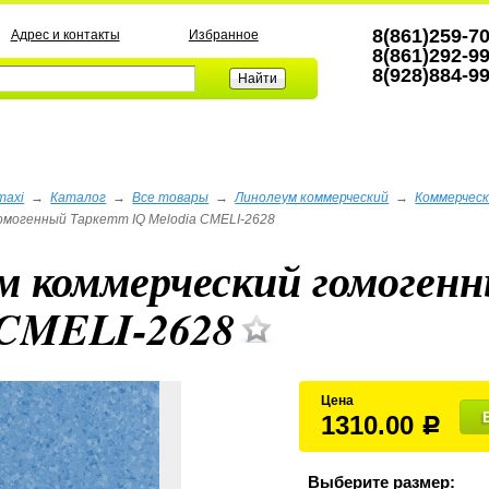
8(861)259-7
Адрес и контакты
Избранное
8(861)292-9
8(928)884-9
а
maxi
→
Каталог
→
Все товары
→
Линолеум коммерческий
→
Коммерчес
омогенный Таркетт IQ Melodia CMELI-2628
м коммерческий гомоген
 CMELI-2628
Цена
1310.00
Р
Выберите размер: