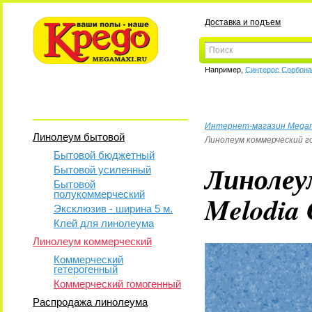
Доставка и подъем
Например,
Синтерос Сорбон
Интернет-магазин Mega
Линолеум бытовой
Линолеум коммерческий г
Бытовой бюджетный
Линолеу
Бытовой усиленный
Бытовой
полукоммерческий
Melodia
Эксклюзив - ширина 5 м.
Клей для линолеума
Линолеум коммерческий
Коммерческий
гетерогенный
Коммерческий гомогенный
Распродажа линолеума