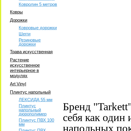
Ковролин 5 метров
Ковры
Дорожки
Ковровые дорожки
Шегги
Резиновые
дорожки
Трава искусственная
Растение
искусственное
интерьерное в
модулях
Art Vinyl
Плинтус напольный
ЛЕКСИДА 55 мм
Бренд "Tarkett
Плинтус
напольный
дюрополимер
себя как один
Плинтус ПВХ 100
мм
напольных по
Плинтус ПВХ