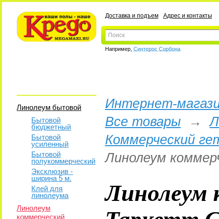
Доставка и подъем
Адрес и контакты
Например,
Синтерос Сорбона
Интернет-магази
Линолеум бытовой
Все товары
→
Л
Бытовой
бюджетный
Коммерческий ге
Бытовой
усиленный
Бытовой
Линолеум коммер
полукоммерческий
Эксклюзив -
ширина 5 м.
Линолеум 
Клей для
линолеума
Таркетт С
Линолеум
коммерческий