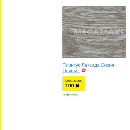
Плинтус Лексида Сосна
Оливье
Цена за шт.
100
уб.
р
в наличии