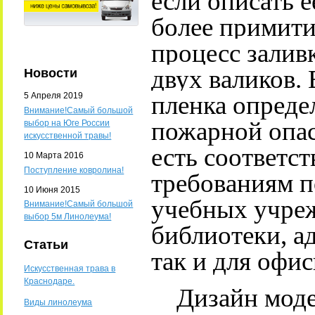
если описать 
более примити
процесс залив
двух валиков.
Новости
5 Апреля 2019
пленка опред
Внимание!Самый большой
пожарной опас
выбор на Юге России
искусственной травы!
есть соответс
10 Марта 2016
Поступление ковролина!
требованиям п
10 Июня 2015
учебных учреж
Внимание!Самый большой
выбор 5м Линолеума!
библиотеки, а
Статьи
так и для офи
Искусственная трава в
Краснодаре.
Дизайн моде
Виды линолеума