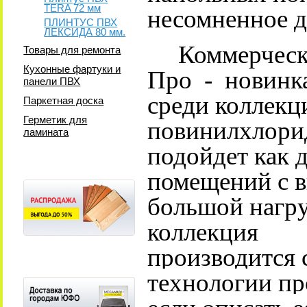
TERA 72 мм
несомненное д
ПЛИНТУС ПВХ
ЛЕКСИДА 80 мм.
Коммерческий
Товары для ремонта
Кухонные фартуки и
Про - новинк
панели ПВХ
среди коллекц
Паркетная доска
Герметик для
повинилхлорид
ламината
подойдет как 
помещений с 
большой нагру
коллекция
производится
технологии пр