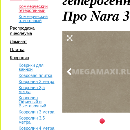
Коммерческий
Про Nara 
гетерогенный
Коммерческий
гомогенный
Распродажа
линолеума
Ламинат
Плитка
Ковролин
Коврики для
ванной
Ковровая плитка
Ковролин 2 метра
Ковролин 2,5
метра
Ковролин
Офисный и
Выставочный
Ковролин 3 метра
Ковролин 3,5
метра
Ковролин 4 метра