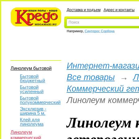
Доставка и подъем
Адрес и контакты
Например,
Синтерос Сорбона
Интернет-магази
Линолеум бытовой
Все товары
→
Л
Бытовой
бюджетный
Коммерческий ге
Бытовой
усиленный
Бытовой
Линолеум коммер
полукоммерческий
Эксклюзив -
ширина 5 м.
Линолеум 
Клей для
линолеума
гетероген
Линолеум
коммерческий