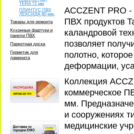
TERA 72 мм
ACCZENT PRO - 
ПЛИНТУС ПВХ
ЛЕКСИДА 80 мм.
ПВХ продуктов Ta
Товары для ремонта
Кухонные фартуки и
каландровой тех
панели ПВХ
позволяет получи
Паркетная доска
Герметик для
полотно, которое
ламината
деформации, уса
Коллекция ACCZ
коммерческое ПВ
мм. Предназначе
и сооружениях ти
медицинские учр