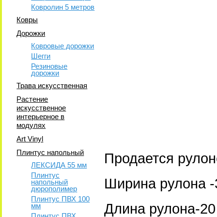
Ковролин 5 метров
Ковры
Дорожки
Ковровые дорожки
Шегги
Резиновые
дорожки
Трава искусственная
Растение
искусственное
интерьерное в
модулях
Art Vinyl
Плинтус напольный
Продается рулон
ЛЕКСИДА 55 мм
Плинтус
Ширина рулона -
напольный
дюрополимер
Плинтус ПВХ 100
Длина рулона-20 
мм
Плинтус ПВХ