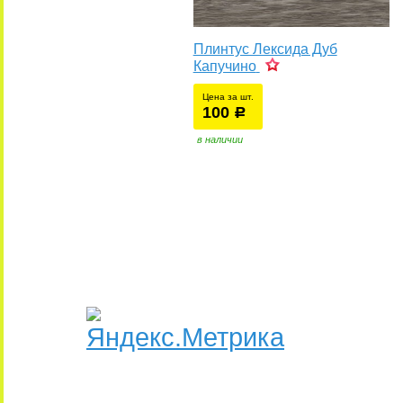
Плинтус Лексида Дуб
Капучино
Цена за шт.
100
уб.
р
в наличии