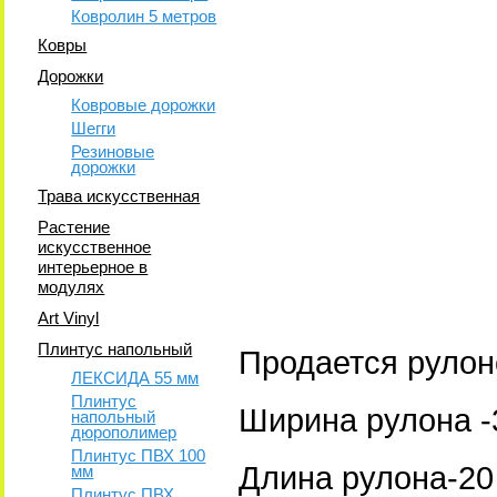
Ковролин 5 метров
Ковры
Дорожки
Ковровые дорожки
Шегги
Резиновые
дорожки
Трава искусственная
Растение
искусственное
интерьерное в
модулях
Art Vinyl
Плинтус напольный
Продается рулон
ЛЕКСИДА 55 мм
Плинтус
Ширина рулона -
напольный
дюрополимер
Плинтус ПВХ 100
Длина рулона-20 
мм
Плинтус ПВХ