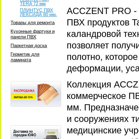
TERA 72 мм
ACCZENT PRO - -
ПЛИНТУС ПВХ
ЛЕКСИДА 80 мм.
ПВХ продуктов Ta
Товары для ремонта
Кухонные фартуки и
каландровой тех
панели ПВХ
позволяет получи
Паркетная доска
Герметик для
полотно, которое
ламината
деформации, уса
Коллекция ACCZ
коммерческое ПВ
мм. Предназначе
и сооружениях ти
медицинские учр