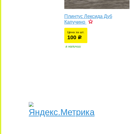
Плинтус Лексида Дуб
Капучино
Цена за шт.
100
уб.
р
в наличии