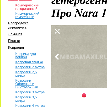
Коммерческий
Про Nara 
гетерогенный
Коммерческий
гомогенный
Распродажа
линолеума
Ламинат
Плитка
Ковролин
Коврики для
ванной
Ковровая плитка
Ковролин 2 метра
Ковролин 2,5
метра
Ковролин
Офисный и
Выставочный
Ковролин 3 метра
Ковролин 3,5
метра
Ковролин 4 метра