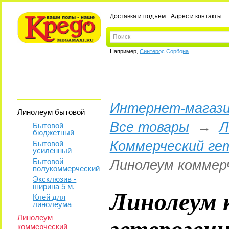
Доставка и подъем
Адрес и контакты
Например,
Синтерос Сорбона
Интернет-магази
Линолеум бытовой
Все товары
→
Л
Бытовой
бюджетный
Коммерческий ге
Бытовой
усиленный
Бытовой
Линолеум коммер
полукоммерческий
Эксклюзив -
ширина 5 м.
Линолеум 
Клей для
линолеума
гетероген
Линолеум
коммерческий