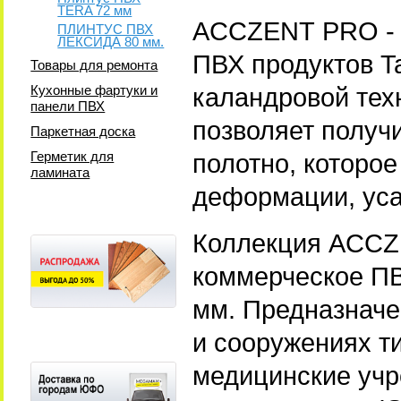
TERA 72 мм
ACCZENT PRO - 
ПЛИНТУС ПВХ
ЛЕКСИДА 80 мм.
ПВХ продуктов Ta
Товары для ремонта
Кухонные фартуки и
каландровой тех
панели ПВХ
позволяет получи
Паркетная доска
Герметик для
полотно, которое
ламината
деформации, уса
Коллекция ACCZ
коммерческое ПВ
мм. Предназначе
и сооружениях ти
медицинские учр