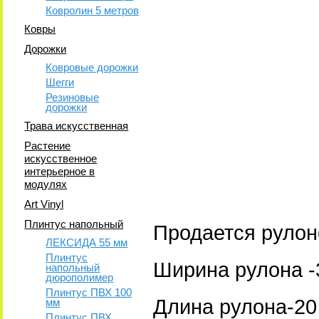
Ковролин 5 метров
Ковры
Дорожки
Ковровые дорожки
Шегги
Резиновые
дорожки
Трава искусственная
Растение
искусственное
интерьерное в
модулях
Art Vinyl
Плинтус напольный
Продается рулон
ЛЕКСИДА 55 мм
Плинтус
Ширина рулона -
напольный
дюрополимер
Плинтус ПВХ 100
Длина рулона-20 
мм
Плинтус ПВХ