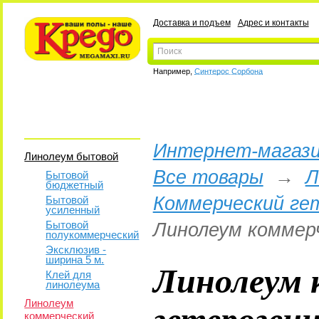
Доставка и подъем
Адрес и контакты
Например,
Синтерос Сорбона
Интернет-магази
Линолеум бытовой
Все товары
→
Л
Бытовой
бюджетный
Коммерческий ге
Бытовой
усиленный
Бытовой
Линолеум коммер
полукоммерческий
Эксклюзив -
ширина 5 м.
Линолеум 
Клей для
линолеума
гетероген
Линолеум
коммерческий