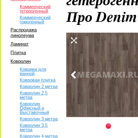
Коммерческий
Про Denim
гетерогенный
Коммерческий
гомогенный
Распродажа
линолеума
Ламинат
Плитка
Ковролин
Коврики для
ванной
Ковровая плитка
Ковролин 2 метра
Ковролин 2,5
метра
Ковролин
Офисный и
Выставочный
Ковролин 3 метра
Ковролин 3,5
метра
Ковролин 4 метра