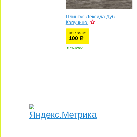
Плинтус Лексида Дуб
Капучино
Цена за шт.
100
уб.
р
в наличии