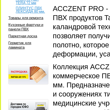
TERA 72 мм
ACCZENT PRO - 
ПЛИНТУС ПВХ
ЛЕКСИДА 80 мм.
ПВХ продуктов Ta
Товары для ремонта
Кухонные фартуки и
каландровой тех
панели ПВХ
позволяет получи
Паркетная доска
Герметик для
полотно, которое
ламината
деформации, уса
Коллекция ACCZ
коммерческое ПВ
мм. Предназначе
и сооружениях ти
медицинские учр