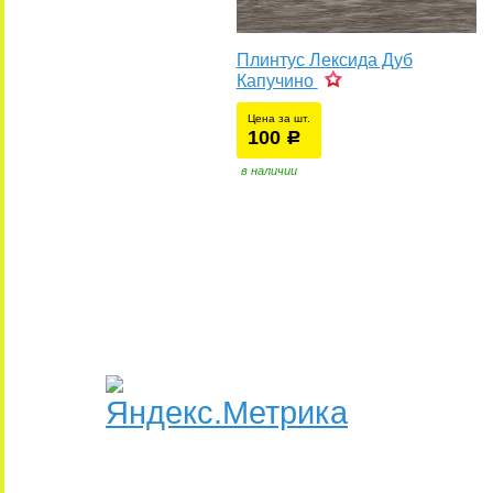
Плинтус Лексида Дуб
Капучино
Цена за шт.
100
уб.
р
в наличии