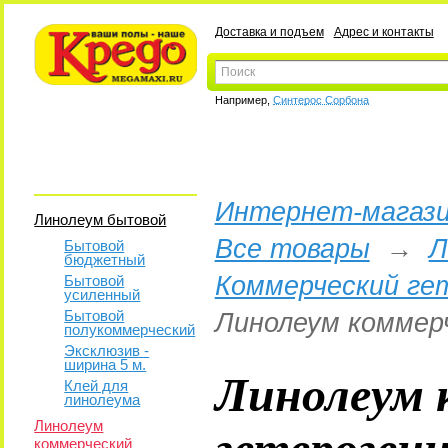
Доставка и подъем
Адрес и контакты
Например,
Синтерос Сорбона
Интернет-магази
Линолеум бытовой
Все товары
→
Л
Бытовой
бюджетный
Коммерческий ге
Бытовой
усиленный
Бытовой
Линолеум коммер
полукоммерческий
Эксклюзив -
ширина 5 м.
Линолеум 
Клей для
линолеума
гетероген
Линолеум
коммерческий