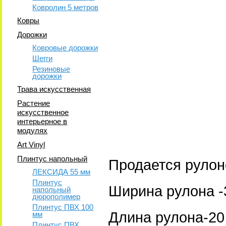
Ковролин 5 метров
Ковры
Дорожки
Ковровые дорожки
Шегги
Резиновые
дорожки
Трава искусственная
Растение
искусственное
интерьерное в
модулях
Art Vinyl
Плинтус напольный
Продается рулон
ЛЕКСИДА 55 мм
Плинтус
Ширина рулона -
напольный
дюрополимер
Плинтус ПВХ 100
Длина рулона-20 
мм
Плинтус ПВХ