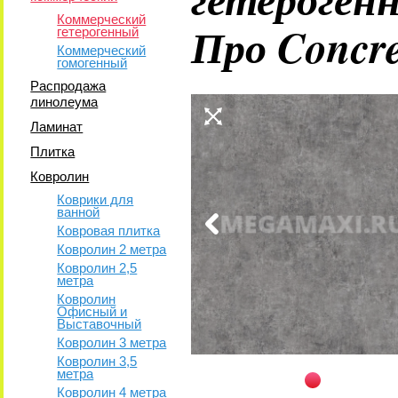
Коммерческий
Про Concre
гетерогенный
Коммерческий
гомогенный
Распродажа
линолеума
Ламинат
Плитка
Ковролин
Коврики для
ванной
Ковровая плитка
Ковролин 2 метра
Ковролин 2,5
метра
Ковролин
Офисный и
Выставочный
Ковролин 3 метра
Ковролин 3,5
метра
Ковролин 4 метра