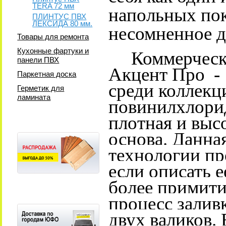
TERA 72 мм
напольных по
ПЛИНТУС ПВХ
ЛЕКСИДА 80 мм.
несомненное д
Товары для ремонта
Кухонные фартуки и
Коммерчески
панели ПВХ
Акцент Про -
Паркетная доска
среди коллекц
Герметик для
ламината
повинилхлори
плотная и выс
основа. Данна
технологии пр
если описать 
более примити
процесс залив
двух валиков.