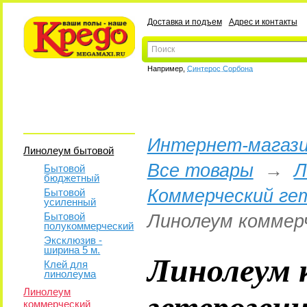
Доставка и подъем
Адрес и контакты
Например,
Синтерос Сорбона
Интернет-магази
Линолеум бытовой
Все товары
→
Л
Бытовой
бюджетный
Коммерческий ге
Бытовой
усиленный
Бытовой
Линолеум коммер
полукоммерческий
Эксклюзив -
ширина 5 м.
Линолеум 
Клей для
линолеума
гетероген
Линолеум
коммерческий