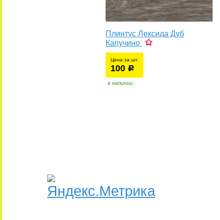
Плинтус Лексида Дуб
Капучино
Цена за шт.
100
уб.
р
в наличии