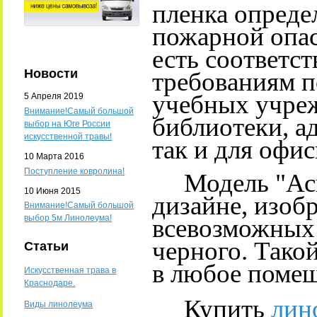
пленка опред
пожарной опас
есть соответс
Новости
требованиям п
учебных учреж
5 Апреля 2019
Внимание!Самый большой
библиотеки, а
выбор на Юге России
искусственной травы!
так и для офи
10 Марта 2016
Поступление ковролина!
Модель "Аспе
10 Июня 2015
дизайне, изо
Внимание!Самый большой
выбор 5м Линолеума!
всевозможных 
черного. Тако
Статьи
в любое поме
Искусственная трава в
Краснодаре.
Купить
лин
Виды линолеума