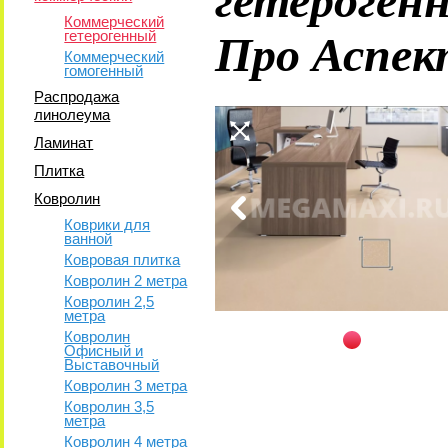
Коммерческий
Про Аспек
гетерогенный
Коммерческий
гомогенный
Распродажа
линолеума
Ламинат
Плитка
Ковролин
Коврики для
ванной
Ковровая плитка
Ковролин 2 метра
Ковролин 2,5
метра
Ковролин
Офисный и
Выставочный
Ковролин 3 метра
Ковролин 3,5
метра
Ковролин 4 метра