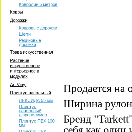
Ковролин 5 метров
Ковры
Дорожки
Ковровые дорожки
Шегги
Резиновые
дорожки
Трава искусственная
Растение
искусственное
интерьерное в
модулях
Art Vinyl
Продается на 
Плинтус напольный
Ширина рулоно
ЛЕКСИДА 55 мм
Плинтус
напольный
дюрополимер
Бренд "Tarkett
Плинтус ПВХ 100
мм
себя как один
Плинтус ПВХ