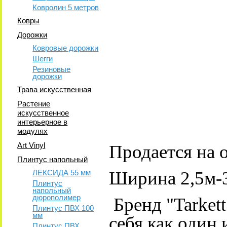
Ковролин 5 метров
Ковры
Дорожки
Ковровые дорожки
Шегги
Резиновые
дорожки
Трава искусственная
Растение
искусственное
интерьерное в
модулях
Art Vinyl
Продается на 
Плинтус напольный
Ширина 2,5м-3
ЛЕКСИДА 55 мм
Плинтус
напольный
дюрополимер
Бренд "Tarket
Плинтус ПВХ 100
мм
себя как один
Плинтус ПВХ