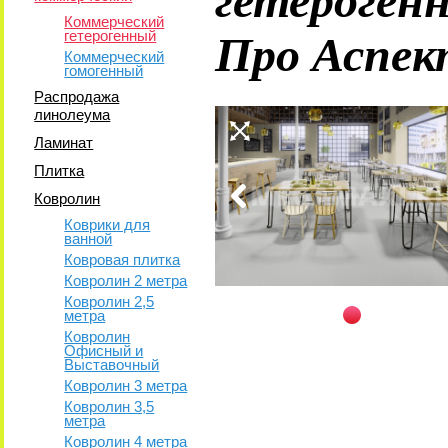
Коммерческий
Про Аспек
гетерогенный
Коммерческий
гомогенный
Распродажа
линолеума
Ламинат
Плитка
Ковролин
Коврики для
ванной
Ковровая плитка
Ковролин 2 метра
Ковролин 2,5
метра
Ковролин
Офисный и
Выставочный
Ковролин 3 метра
Ковролин 3,5
метра
Ковролин 4 метра