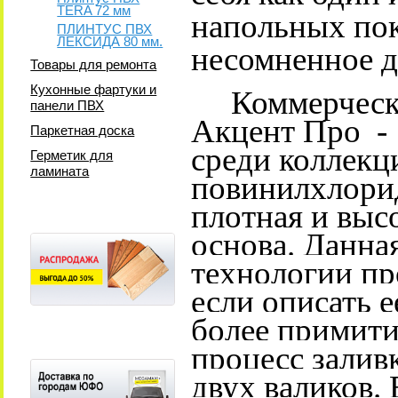
TERA 72 мм
напольных по
ПЛИНТУС ПВХ
ЛЕКСИДА 80 мм.
несомненное д
Товары для ремонта
Кухонные фартуки и
Коммерчески
панели ПВХ
Акцент Про -
Паркетная доска
среди коллекц
Герметик для
ламината
повинилхлори
плотная и выс
основа. Данна
технологии пр
если описать 
более примити
процесс залив
двух валиков.