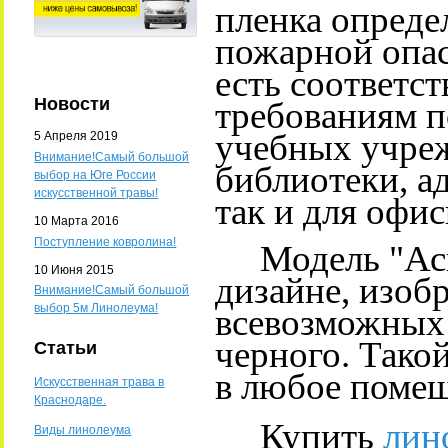
пленка опред
пожарной опас
есть соответс
Новости
требованиям п
учебных учреж
5 Апреля 2019
Внимание!Самый большой
библиотеки, а
выбор на Юге России
искусственной травы!
так и для офи
10 Марта 2016
Поступление ковролина!
Модель "Аспе
10 Июня 2015
дизайне, изо
Внимание!Самый большой
выбор 5м Линолеума!
всевозможных 
черного. Тако
Статьи
в любое поме
Искусственная трава в
Краснодаре.
Купить
лин
Виды линолеума