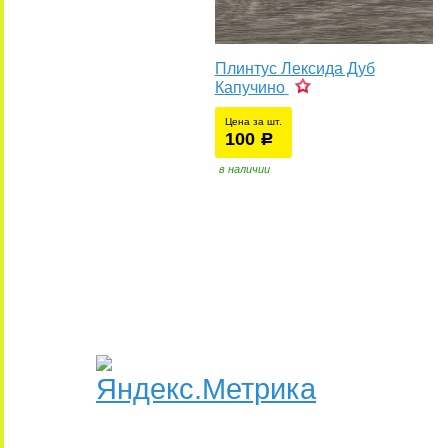
Плинтус Лексида Дуб
Капучино
Цена за шт.
100
уб.
р
в наличии