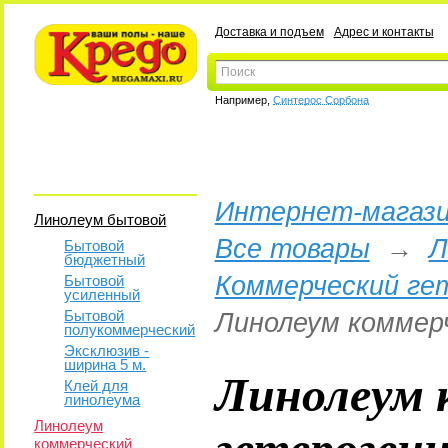
Доставка и подъем
Адрес и контакты
Например,
Синтерос Сорбона
Интернет-магази
Линолеум бытовой
Все товары
→
Л
Бытовой
бюджетный
Коммерческий ге
Бытовой
усиленный
Бытовой
Линолеум коммер
полукоммерческий
Эксклюзив -
ширина 5 м.
Линолеум 
Клей для
линолеума
гетероген
Линолеум
коммерческий