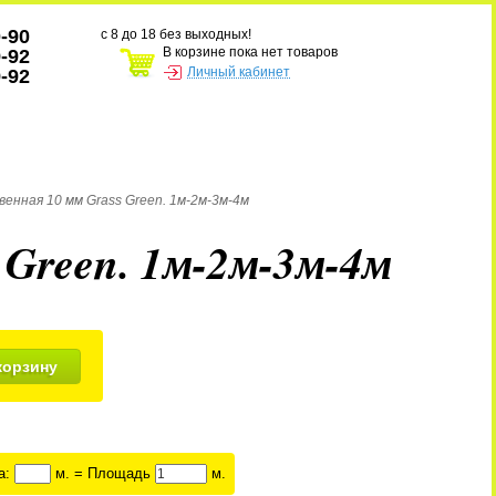
0-90
с 8 до 18 без выходных!
В корзине пока нет товаров
9-92
Личный кабинет
9-92
венная 10 мм Grass Green. 1м-2м-3м-4м
 Green. 1м-2м-3м-4м
корзину
а:
м. = Площадь
м.