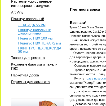
Растение искусственное
интерьерное в модулях
Плотность ворса
Art Vinyl
Плинтус напольный
Вес на м²
ЛЕКСИДА 55 мм
Трава 10 мм Grass Green .
Плинтус напольный
Ширина рулонов 1м-2,0 м-3,
дюрополимер
Приятна в использовании 
Плинтус ПВХ 100 мм
В наш время искусственн
Плинтус ПВХ TERA 72 мм
является то, что
её не н
ПЛИНТУС ПВХ ЛЕКСИДА
время, независимо от се
80 мм.
Область использования 
для территории двора, в
Товары для ремонта
и загородных домах иск
Кухонные фартуки и панели
Основным сырьем при со
ПВХ
Трава с ворсом в 7 мм 
теннисных кортов. Траву
Паркетная доска
Купить
траву искусс
Герметик для ламината
магазине "Кредо", распо
общепринятыми стандарт
Для оформления пред
синтетическую траву мож
где, указав свои данные
Доставка по Краснодарс