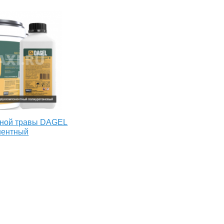
нной травы DAGEL
онентный