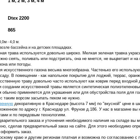
1 м, 2 м, 3 м, 4 м
Dtex 2200
865
0м - 4,0 м.
возле бассейна и на детских площадках.
ая трава используется довольно широко. Мелкая зеленая травка украси
ужно сеять, поливать или подстригать, она не мнется, не выцветает и на
зона или погоды.
искусственного газона весьма многообразна. Частенько его использую
 саду. В помещении - как напольное покрытие для лоджий, террас, оран
усственную траву довольно часто используют как коврик перед входной
здании искусственной травы является синтетическая полиэтиленовые 
обычно применяется для украшения или для обустройства поля для гол
 с таким ворсом засыпать пеком не нужно.
твенную
декоративную в Краснодаре (высота 7 мм) по "вкусной" цене в ш
ложенном по адресу г. Краснодар ул. Фрунзе д.186.
У нас в магазине вы 
ами и по передовым технологиям.
варительного заказа и уточнения необходимого наличия на складе вы 
но, сделав предварительный заказ на сайте. Для этого необходимо опр
, оформить заказ.
кому краю и другим регионам платная и возможна по согласованию с п