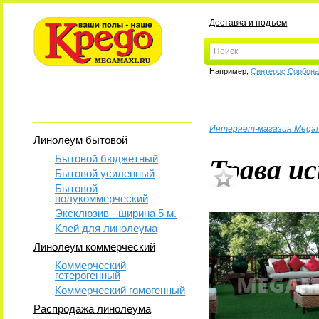
Доставка и подъем
Например,
Синтерос Сорбон
Интернет-магазин Mega
Линолеум бытовой
Трава ис
Бытовой бюджетный
Бытовой усиленный
Бытовой
полукоммерческий
Эксклюзив - ширина 5 м.
Клей для линолеума
Линолеум коммерческий
Коммерческий
гетерогенный
Коммерческий гомогенный
Распродажа линолеума