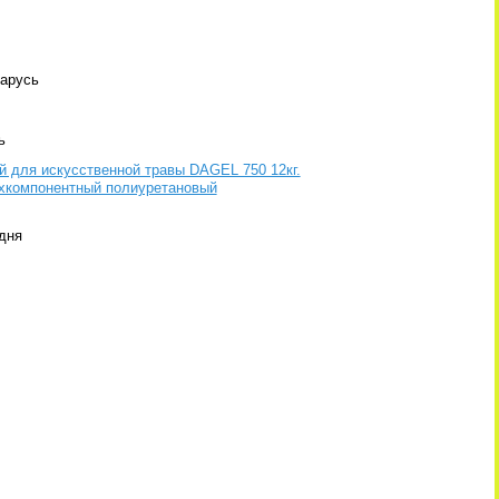
арусь
ь
й для искусственной травы DAGEL 750 12кг.
хкомпонентный полиуретановый
 дня