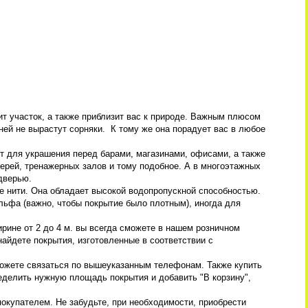
т участок, а также приблизит вас к природе. Важным плюсом
 ней не вырастут сорняки. К тому же она порадует вас в любое
т для украшения перед барами, магазинами, офисами, а также
жерей, тренажерных залов и тому подобное. А в многоэтажных
 дверью.
нити. Она обладает высокой водопропускной способностью.
ьфа (важно, чтобы покрытие было плотным), иногда для
ирине от 2 до 4 м. вы всегда сможете в нашем розничном
найдете покрытия, изготовленные в соответствии с
можете связаться по вышеуказанным телефонам. Также купить
еделить нужную площадь покрытия и добавить "В корзину",
окупателем. Не забудьте, при необходимости, приобрести