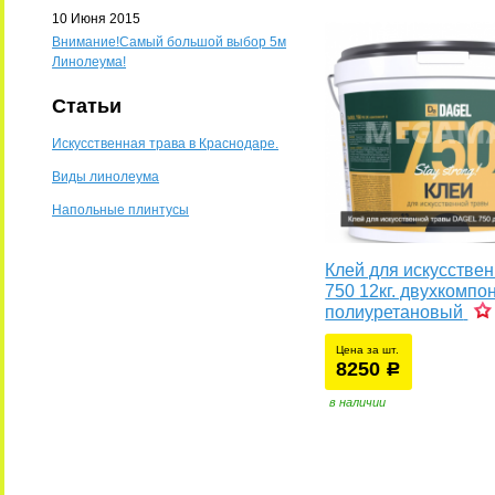
10 Июня 2015
Внимание!Самый большой выбор 5м
Линолеума!
Статьи
Искусственная трава в Краснодаре.
Виды линолеума
Напольные плинтусы
Клей для искусстве
750 12кг. двухкомп
полиуретановый
Цена за шт.
8250
уб.
р
в наличии