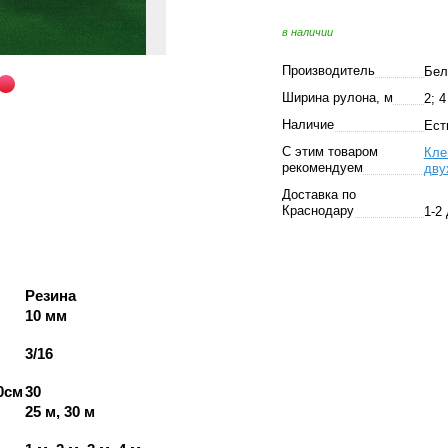
в наличии
Производитель
Бел
Ширина рулона, м
2; 4
Наличие
Ест
С этим товаром
Кле
рекомендуем
дву
Доставка по
Краснодару
1-2
Резина
10 мм
3/16
0см
30
25 м, 30 м