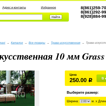
8(861)259-7
Адрес и контакты
Избранное
8(861)292-9
8(928)884-9
а
maxi
→
Каталог
→
Все товары
→
Трава искусственная
→
Трава искусст
кусственная 10 мм Grass
Цена
В 
250.00
Р
Выберите размер:
Ширина:
м. x Длин