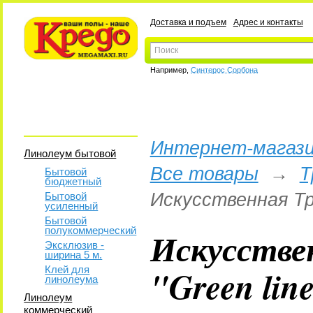
Доставка и подъем
Адрес и контакты
Например,
Синтерос Сорбона
Интернет-магази
Линолеум бытовой
Все товары
→
Т
Бытовой
бюджетный
Искусственная Тр
Бытовой
усиленный
Бытовой
полукоммерческий
Искусстве
Эксклюзив -
ширина 5 м.
"Green lin
Клей для
линолеума
Линолеум
коммерческий