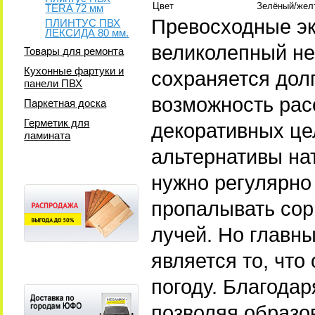
Цвет
Зелёный/жел
TERA 72 мм
Превосходные эк
ПЛИНТУС ПВХ
ЛЕКСИДА 80 мм.
великолепный не
Товары для ремонта
Кухонные фартуки и
сохраняется дол
панели ПВХ
возможность рас
Паркетная доска
Герметик для
декоративных це
ламината
альтернативы на
нужно регулярно 
пропалывать сор
лучей. Но главн
является то, что
погоду. Благодар
позволяя образо