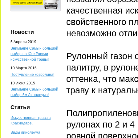
качественная ис
свойственного пл
невозможно отлич
Новости
5 Апреля 2019
Внимание!Самый большой
Рулонный газон 
выбор на Юге России
искусственной травы!
палитру, в рулон
10 Марта 2016
Поступление ковролина!
оттенка, что ма
10 Июня 2015
траву к натураль
Внимание!Самый большой
выбор 5м Линолеума!
Статьи
Полипропиленовы
Искусственная трава в
рулонах по 2 и 4
Краснодаре.
Виды линолеума
ровной поверхно