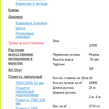
Ковролин 5 метров
Ковры
Дорожки
Ковровые дорожки
Шегги
Резиновые
дорожки
Dtex
Трава искусственная
11000
Растение
искусственное
Первичная основа
Резина
интерьерное в
Высота ворса
35 мм
модулях
Тафтинг
3/8
Art Vinyl
Плинтус напольный
Кол-во стежков на 10см
18
ЛЕКСИДА 55 мм
Кол-во пучков на м²
18900
Плинтус
Длина рулона
25 м
напольный
Ширина рулона
дюрополимер
2 м, 4 м
Плинтус ПВХ 100
мм
Вес на м²
2710 кг/
Плинтус ПВХ