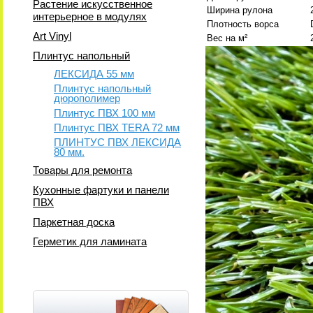
Растение искусственное
Ширина рулона
интерьерное в модулях
Плотность ворса
Art Vinyl
Вес на м²
Плинтус напольный
ЛЕКСИДА 55 мм
Плинтус напольный
дюрополимер
Плинтус ПВХ 100 мм
Плинтус ПВХ TERA 72 мм
ПЛИНТУС ПВХ ЛЕКСИДА
80 мм.
Товары для ремонта
Кухонные фартуки и панели
ПВХ
Паркетная доска
Герметик для ламината