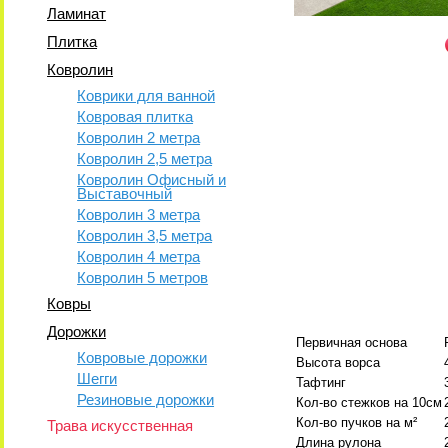
Ламинат
Плитка
Ковролин
Коврики для ванной
Ковровая плитка
Ковролин 2 метра
Ковролин 2,5 метра
Ковролин Офисный и
Выставочный
Ковролин 3 метра
Ковролин 3,5 метра
Ковролин 4 метра
Ковролин 5 метров
Ковры
Дорожки
Первичная основа
Ковровые дорожки
Высота ворса
Шегги
Тафтинг
Резиновые дорожки
Кол-во стежков на 10см
Кол-во пучков на м²
Трава искусственная
Длина рулона