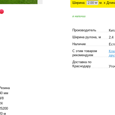
Ширина:
м. x Длин
в наличии
Производитель
Кит
Ширина рулона, м
2;4
Наличие
Ест
С этим товаром
Кле
рекомендуем
дву
Доставка по
Краснодару
Уто
Резина
40 мм
3/8
24
25200
20 м