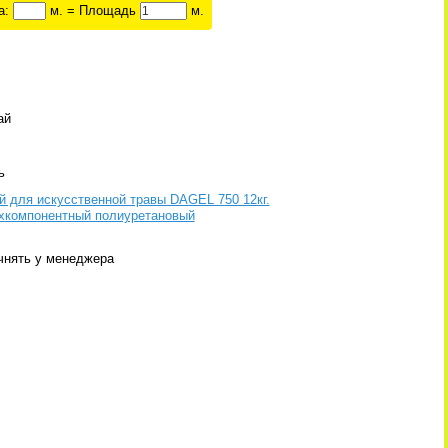
а:
м. = Площадь
м.
ай
ь
й для искусственной травы DAGEL 750 12кг.
хкомпонентный полиуретановый
чнять у менеджера