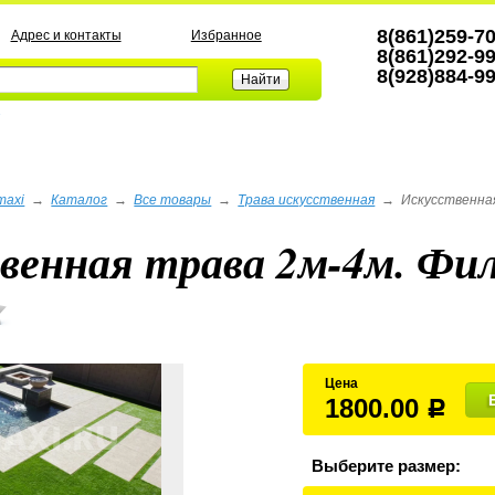
8(861)259-7
Адрес и контакты
Избранное
8(861)292-9
8(928)884-9
а
maxi
→
Каталог
→
Все товары
→
Трава искусственная
→
Искусственная
венная трава 2м-4м. Филд
Цена
1800.00
Р
Выберите размер: