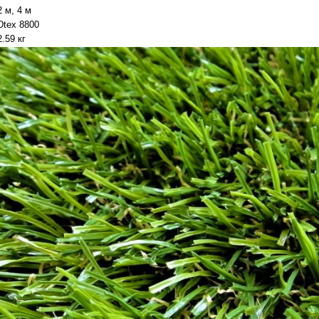
2 м, 4 м
Dtex 8800
2.59 кг