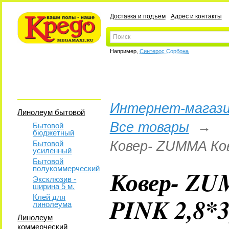
Доставка и подъем
Адрес и контакты
Например,
Синтерос Сорбона
Интернет-магази
Линолеум бытовой
Все товары
→
Бытовой
бюджетный
Ковер- ZUMMA Ков
Бытовой
усиленный
Бытовой
полукоммерческий
Ковер- ZU
Эксклюзив -
ширина 5 м.
PINK 2,8*3
Клей для
линолеума
Линолеум
коммерческий