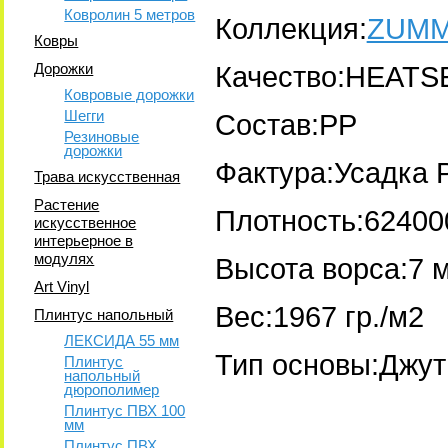
Ковролин 5 метров
Коллекция:
ZUM
Ковры
Дорожки
Качество:HEATS
Ковровые дорожки
Шегги
Состав:PP
Резиновые
дорожки
Фактура:Усадка 
Трава искусственная
Растение
Плотность:62400
искусственное
интерьерное в
модулях
Высота ворса:7 
Art Vinyl
Вес:1967 гр./м2
Плинтус напольный
ЛЕКСИДА 55 мм
Тип основы:Джут
Плинтус
напольный
дюрополимер
Плинтус ПВХ 100
мм
Плинтус ПВХ