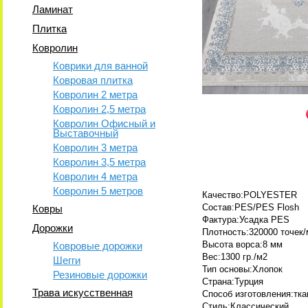
Ламинат
Плитка
Ковролин
Коврики для ванной
Ковровая плитка
Ковролин 2 метра
Ковролин 2,5 метра
Ковролин Офисный и
Выставочный
Ковролин 3 метра
Ковролин 3,5 метра
Ковролин 4 метра
Ковролин 5 метров
Качество:POLYESTER
Состав:PES/PES Flosh
Ковры
Фактура:Усадка PES
Дорожки
Плотность:320000 точек/
Высота ворса:8 мм
Ковровые дорожки
Вес:1300 гр./м2
Шегги
Тип основы:Хлопок
Резиновые дорожки
Страна:Турция
Трава искусственная
Способ изготовления:тк
Стиль:Классический