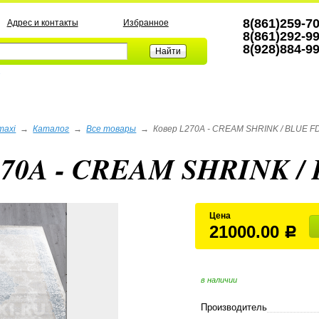
8(861)259-7
Адрес и контакты
Избранное
8(861)292-9
8(928)884-9
а
maxi
→
Каталог
→
Все товары
→
Ковер L270A - CREAM SHRINK / BLUE F
270A - CREAM SHRINK /
Цена
21000.00
Р
в наличии
Производитель