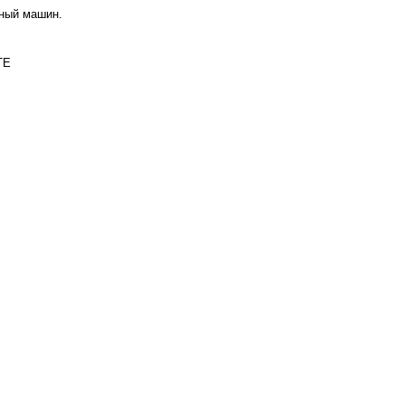
аный машин.
TE