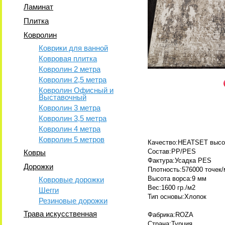
Ламинат
Плитка
Ковролин
Коврики для ванной
Ковровая плитка
Ковролин 2 метра
Ковролин 2,5 метра
Ковролин Офисный и
Выставочный
Ковролин 3 метра
Ковролин 3,5 метра
Ковролин 4 метра
Ковролин 5 метров
Качество:HEATSET высо
Состав:PP/PES
Ковры
Фактура:Усадка PES
Дорожки
Плотность:576000 точек/
Высота ворса:9 мм
Ковровые дорожки
Вес:1600 гр./м2
Шегги
Тип основы:Хлопок
Резиновые дорожки
Трава искусственная
Фабрика:ROZA
Страна:Турция