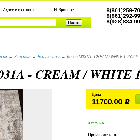
8(861)259-7
Адрес и контакты
Избранное
8(861)292-9
8(928)884-9
а
maxi
→
Каталог
→
Все товары
→
Ковер M031A - CREAM / WHITE 1.95*2.9
031A - CREAM / WHITE 1
Цена
11700.00
Р
в наличии
Производитель