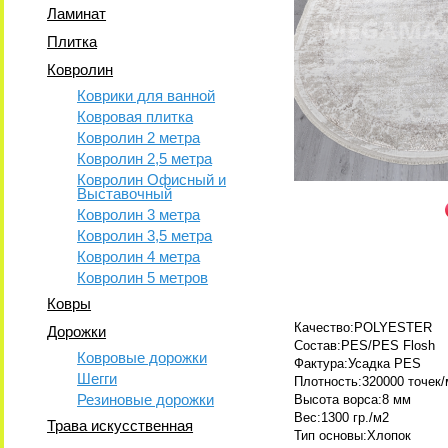
Ламинат
Плитка
Ковролин
Коврики для ванной
Ковровая плитка
Ковролин 2 метра
Ковролин 2,5 метра
Ковролин Офисный и
Выставочный
Ковролин 3 метра
Ковролин 3,5 метра
Ковролин 4 метра
Ковролин 5 метров
Ковры
Качество:POLYESTER
Дорожки
Состав:PES/PES Flosh
Ковровые дорожки
Фактура:Усадка PES
Шегги
Плотность:320000 точек/
Резиновые дорожки
Высота ворса:8 мм
Вес:1300 гр./м2
Трава искусственная
Тип основы:Хлопок