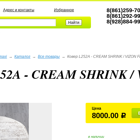
8(861)259-7
Адрес и контакты
Избранное
8(861)292-9
8(928)884-9
а
maxi
→
Каталог
→
Все товары
→
Ковер L252A - CREAM SHRINK / VIZON FD
252A - CREAM SHRINK / 
Цена
8000.00
Р
в наличии