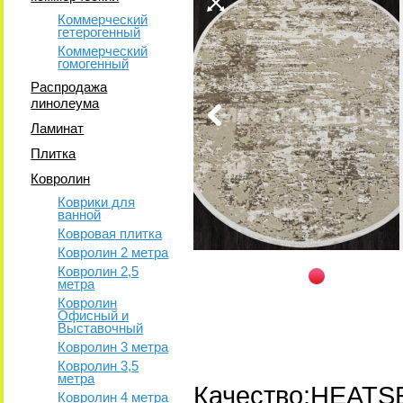
Коммерческий
гетерогенный
Коммерческий
гомогенный
Распродажа
линолеума
Ламинат
Плитка
Ковролин
Коврики для
ванной
Ковровая плитка
Ковролин 2 метра
Ковролин 2,5
метра
Ковролин
Офисный и
Выставочный
Ковролин 3 метра
Ковролин 3,5
метра
Качество:HEATS
Ковролин 4 метра