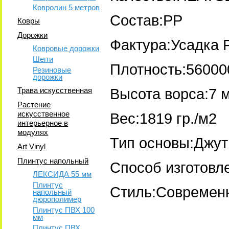
Ковролин 5 метров
Состав:PP
Ковры
Дорожки
Фактура:Усадка 
Ковровые дорожки
Шегги
Плотность:56000
Резиновые
дорожки
Трава искусственная
Высота ворса:7 
Растение
искусственное
Вес:1819 гр./м2
интерьерное в
модулях
Тип основы:Джут
Art Vinyl
Плинтус напольный
Способ изготовл
ЛЕКСИДА 55 мм
Плинтус
Стиль:Современ
напольный
дюрополимер
Плинтус ПВХ 100
мм
Плинтус ПВХ