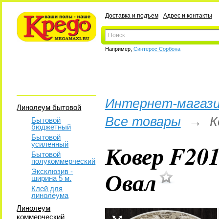
Доставка и подъем
Адрес и контакты
Например,
Синтерос Сорбона
Интернет-магази
Линолеум бытовой
Все товары
→
К
Бытовой
бюджетный
Бытовой
Ковер F201
усиленный
Бытовой
полукоммерческий
Овал
Эксклюзив -
ширина 5 м.
Клей для
линолеума
Линолеум
коммерческий