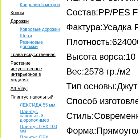
Ковролин 5 метров
Состав:PP/PES F
Ковры
Дорожки
Фактура:Усадка 
Ковровые дорожки
Шегги
Плотность:62400
Резиновые
дорожки
Трава искусственная
Высота ворса:10
Растение
искусственное
Вес:2578 гр./м2
интерьерное в
модулях
Тип основы:Джут
Art Vinyl
Плинтус напольный
Способ изготовл
ЛЕКСИДА 55 мм
Плинтус
Стиль:Современ
напольный
дюрополимер
Плинтус ПВХ 100
Форма:Прямоуго
мм
Плинтус ПВХ