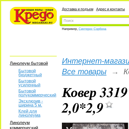
Доставка и подъем
Адрес и контакты
Например,
Синтерос Сорбона
Интернет-магази
Линолеум бытовой
Все товары
→
К
Бытовой
бюджетный
Бытовой
Ковер 331
усиленный
Бытовой
полукоммерческий
2,0*2,9
Эксклюзив -
ширина 5 м.
Клей для
линолеума
Линолеум
коммерческий