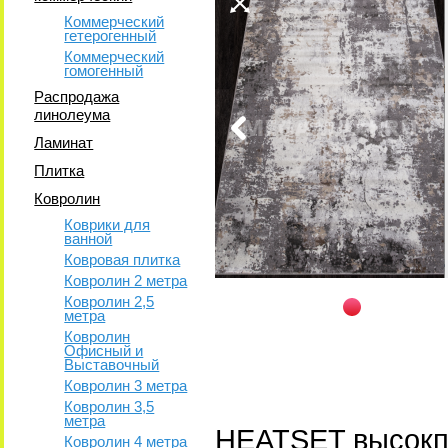
Коммерческий
гетерогенный
Коммерческий
гомогенный
Распродажа
линолеума
Ламинат
Плитка
Ковролин
Коврики для
ванной
Ковровая плитка
Ковролин 2 метра
Ковролин 2,5
метра
Ковролин
Офисный и
Выставочный
Ковролин 3 метра
Ковролин 3,5
метра
HEATSET высокп
Ковролин 4 метра