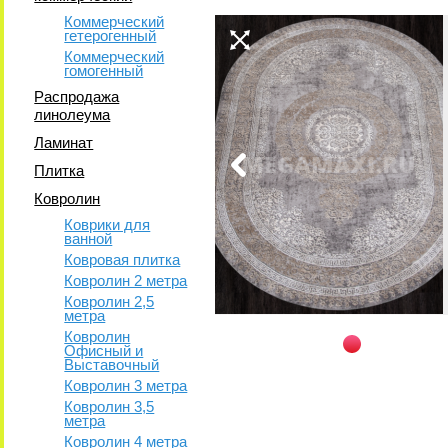
Коммерческий
гетерогенный
Коммерческий
гомогенный
Распродажа
линолеума
Ламинат
Плитка
Ковролин
Коврики для
ванной
Ковровая плитка
Ковролин 2 метра
Ковролин 2,5
метра
Ковролин
Офисный и
Выставочный
Ковролин 3 метра
Ковролин 3,5
метра
Ковролин 4 метра