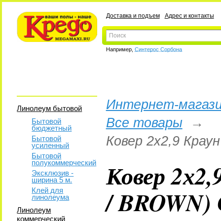
Доставка и подъем
Адрес и контакты
Например,
Синтерос Сорбона
Интернет-магази
Линолеум бытовой
Все товары
→
Бытовой
бюджетный
Ковер 2х2,9 Кра
Бытовой
усиленный
Бытовой
полукоммерческий
Ковер 2х2,
Эксклюзив -
ширина 5 м.
/ BROWN)
Клей для
линолеума
Линолеум
коммерческий