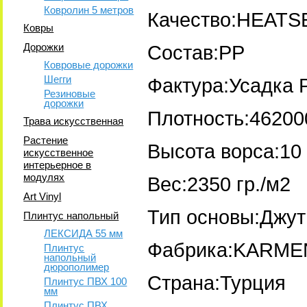
Ковролин 5 метров
Качество:HEATS
Ковры
Дорожки
Состав:PP
Ковровые дорожки
Шегги
Фактура:Усадка 
Резиновые
дорожки
Плотность:46200
Трава искусственная
Растение
Высота ворса:10
искусственное
интерьерное в
модулях
Вес:2350 гр./м2
Art Vinyl
Тип основы:Джут
Плинтус напольный
ЛЕКСИДА 55 мм
Фабрика:KARME
Плинтус
напольный
дюрополимер
Страна:Турция
Плинтус ПВХ 100
мм
Плинтус ПВХ